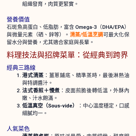
組織發育，肉質更緊實。
營養價值
石斑魚高蛋白、低脂肪，富含 Omega-3（DHA/EPA）
與微量元素（硒、鋅等）。
清蒸/低溫烹調
可最大化保
留水分與營養，尤其適合家庭與長輩。
料理技法與招牌菜單：從經典到跨界
經典三路線
港式清蒸
：薑蔥鋪底、精準蒸時，最後淋熱油
與特調醬汁。
法式香煎＋慢煮
：皮面煎脆後轉低溫，外酥內
嫩、汁水飽滿。
低溫真空（Sous-vide）
：中心溫度穩定，口感
細膩均一。
人氣菜色