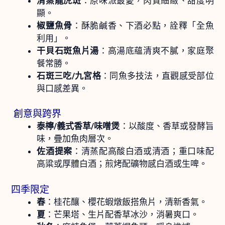
清蒸龍虎斑
：原味派最愛，肉質細緻、甜度明
顯。
椒鹽魚骨
：酥脆鹹香、下酒必點，詮釋「全魚
利用」。
干貝石斑魚片湯
：高湯底蘊清爽不膩，家庭聚
餐常勝。
石斑三吃/九宮格
：同魚多技法，直觀感受部位
與口感差異。
創意與跨界
泰檸/義式香草/味噌煲
：以酸度、香草或發酵旨
味，疊加魚肉層次。
佐酒提案
：清蒸配高酸白酒或清酒；重口味配
高粱或厚體白酒；煎烤配礦物感白酒或生啤。
四季限定
春
：桂花釀、櫻花蝦燉飯搭魚片，清新香氣。
夏
：芒果塔、生片配香草冰沙，消暑爽口。