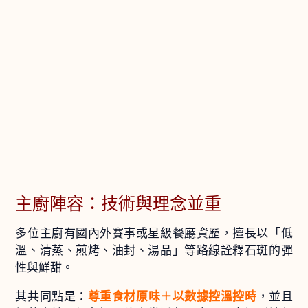
主廚陣容：技術與理念並重
多位主廚有國內外賽事或星級餐廳資歷，擅長以「低
溫、清蒸、煎烤、油封、湯品」等路線詮釋石斑的彈
性與鮮甜。
其共同點是：
尊重食材原味＋以數據控溫控時
，並且