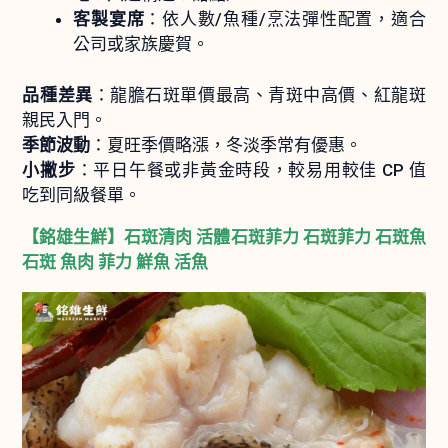
客製宴席
：依人數/魚種/烹法彈性配置，適合
公司或家族慶賀。
品種差異
：龍膽石斑單價最高、青斑中高價、紅龍斑
親民入門。
季節波動
：夏旺季價略漲，冬淡季常有優惠。
小撇步
：平日午餐或非黃金時段，較易用較佳 CP 值
吃到同級餐單。
【銘雄生鮮】石斑清肉 活體石斑菲力 石斑菲力 石斑魚
石斑 魚肉 菲力 鮮魚 活魚