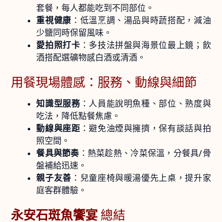
套餐，每人都能吃到不同部位。
重視健康
：低溫烹調、湯品與時蔬搭配，減油
少鹽同時保留風味。
愛拍照打卡
：多技法拼盤與海景位最上鏡；飲
酒搭配選礦物感白酒或清酒。
用餐現場體感：服務、動線與細節
知識型服務
：人員能說明魚種、部位、熟度與
吃法，降低點餐焦慮。
動線與座距
：避免油煙與擁擠，保有談話與拍
照空間。
餐具與節奏
：熱菜趁熱、冷菜保溫，分餐具/骨
盤補給迅速。
親子友善
：兒童座椅與暖湯優先上桌，提升家
庭客群體驗。
永安石斑魚饗宴
總結