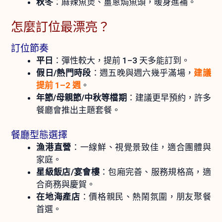
秋冬
：麻辣魚煲、薑蔥焗魚頭，暖身進補。
怎麼訂位最漂亮？
訂位節奏
平日
：彈性較大，提前 1–3 天多能訂到。
假日/熱門時段
：週五晚與週六幾乎滿場，
建議
提前 1–2 週
。
年節/母親節/中秋等檔期
：建議更早預約，許多
餐廳會推出主題套餐。
餐廳型態選擇
漁港直營
：一線鮮、視覺景致佳，適合團體與
家庭。
星級飯店/宴會樓
：包廂完善、服務規格高，適
合商務與慶賀。
在地海產店
：價格親民、熱鬧氛圍，朋友聚餐
首選。