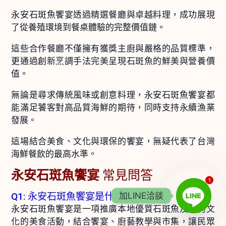
永安石斑魚饗宴透過精選餐廳與卓越料理，成功展現
了從養殖環境到餐桌體驗的完整價值鏈。
這些合作餐廳不僅擁有獲獎主廚與嚴格的品質標準，
更通過創新烹調手法完美呈現石斑魚的鮮美與營養價
值。
無論是尋求傳統風味或創意料理，永安石斑魚饗宴都
能滿足饕客對高品質海鮮的期待，同時支持永續漁業
發展。
這場結合美食、文化與環保的饗宴，無疑代表了台灣
海鮮餐飲的最高水準。
永安石斑魚饗宴
常見問答
1
加LINE洽談
Q1: 永安石斑魚饗宴是什麼活動？
永安石斑魚饗宴是一項推廣本地優質石斑魚及漁村文
化的美食活動，結合饗宴、廚藝教學與市集，讓民眾