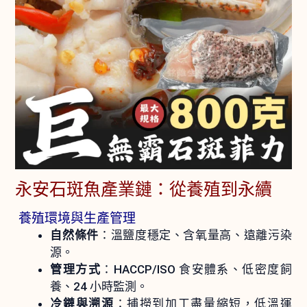
永安石斑魚產業鏈：從養殖到永續
養殖環境與生產管理
自然條件
：溫鹽度穩定、含氧量高、遠離污染
源。
管理方式
：HACCP/ISO 食安體系、低密度飼
養、24 小時監測。
冷鏈與溯源
：捕撈到加工盡量縮短，低溫運