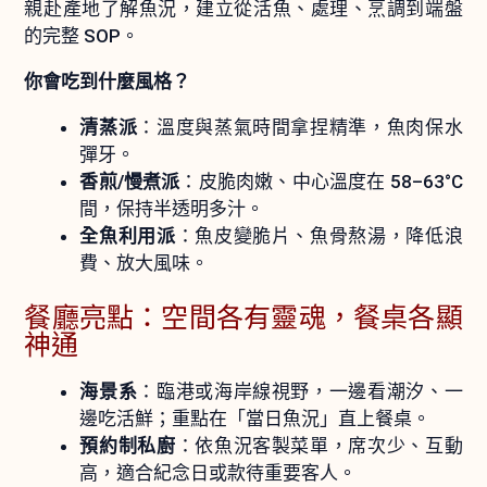
親赴產地了解魚況，建立從活魚、處理、烹調到端盤
的完整 SOP。
你會吃到什麼風格？
清蒸派
：溫度與蒸氣時間拿捏精準，魚肉保水
彈牙。
香煎/慢煮派
：皮脆肉嫩、中心溫度在 58–63°C
間，保持半透明多汁。
全魚利用派
：魚皮變脆片、魚骨熬湯，降低浪
費、放大風味。
餐廳亮點：空間各有靈魂，餐桌各顯
神通
海景系
：臨港或海岸線視野，一邊看潮汐、一
邊吃活鮮；重點在「當日魚況」直上餐桌。
預約制私廚
：依魚況客製菜單，席次少、互動
高，適合紀念日或款待重要客人。