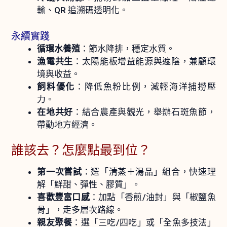
輸、QR 追溯碼透明化。
永續實踐
循環水養殖
：節水降排，穩定水質。
漁電共生
：太陽能板增益能源與遮陰，兼顧環
境與收益。
飼料優化
：降低魚粉比例，減輕海洋捕撈壓
力。
在地共好
：結合農產與觀光，舉辦石斑魚節，
帶動地方經濟。
誰該去？怎麼點最到位？
第一次嘗試
：選「清蒸＋湯品」組合，快速理
解「鮮甜、彈性、膠質」。
喜歡豐富口感
：加點「香煎/油封」與「椒鹽魚
骨」，走多層次路線。
親友聚餐
：選「三吃/四吃」或「全魚多技法」