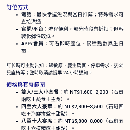
訂位方式
電話
：最快掌握魚況與當日推薦；特殊需求可
直接溝通。
官網/平台
：流程便利，部分時段有折扣；但客
製化彈性較低。
APP/會員
：可看即時座位、累積點數與生日
禮。
訂位時可主動告知：過敏原、慶生驚喜、停車需求、嬰幼
兒座椅等；臨時取消請提早 24 小時通知。
價格與套餐範圍
雙人/三人小套餐
：約 NT$1,600–2,200（石斑
兩吃＋蔬食＋主食）。
四至六人豪華
：約 NT$2,800–3,500（石斑四
吃＋海鮮拼盤＋甜點）。
八至十人宴席
：約 NT$5,800–8,000（石斑五
吃＋六道精選＋甜點）。