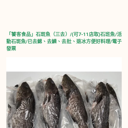
「饕客食品」石斑魚（三去）/(可7-11店取)石班魚/活
動石斑魚/已去鰓、去鱗、去肚、退冰方便好料理/電子
發票