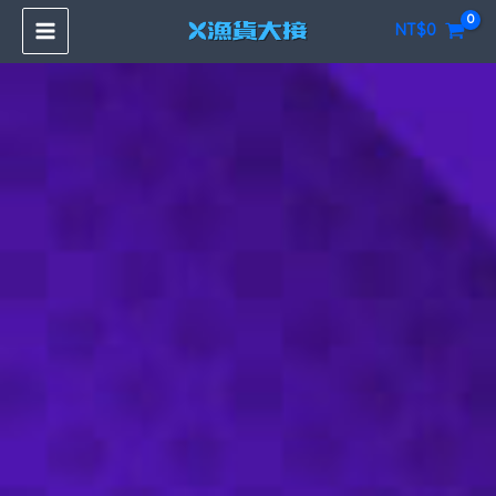
跳
NT$
0
至
主
要
內
容