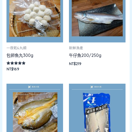
一夜乾&丸類
新鮮漁產
包卵魚丸300g
午仔魚200/250g
NT$
219
NT$
169
評分
5.00
滿分 5