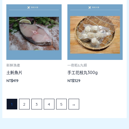
新鮮漁產
一夜乾&丸類
土魠魚片
手工花枝丸300g
NT$
419
NT$
329
1
2
3
4
5
→