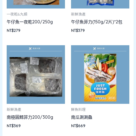
一夜乾&丸類
新鮮漁產
午仔魚一夜乾200/250g
午仔魚菲力(150g/2片)*2包
NT$
279
NT$
379
新鮮漁產
鮮魚料理
南極圓鱈菲力200/300g
南瓜涮涮鱻
NT$
369
NT$
669