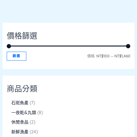
價格篩選
篩選
價格:
NT$100
—
NT$1,460
商品分類
石斑魚產
7
一夜乾&丸類
8
休閒食品
2
新鮮漁產
24