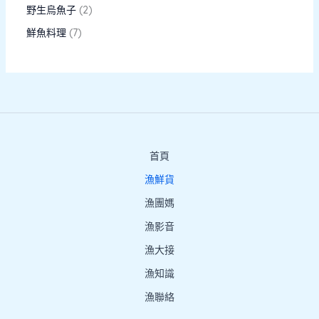
野生烏魚子
2
鮮魚料理
7
首頁
漁鮮貨
漁團媽
漁影音
漁大接
漁知識
漁聯絡