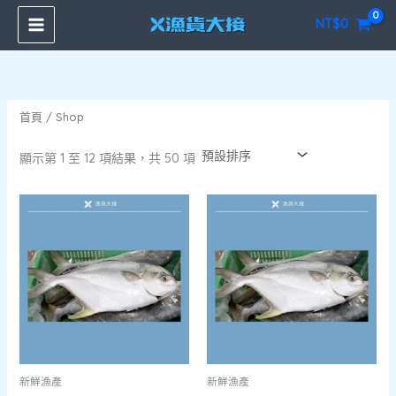
跳
7
7
2
2
2
8
最
最
NT$
0
至
個
個
個
4
個
個
低
高
主
產
產
產
個
產
產
價
價
要
品
品
品
產
品
品
格
格
內
品
首頁
/ Shop
容
顯示第 1 至 12 項結果，共 50 項
新鮮漁產
新鮮漁產