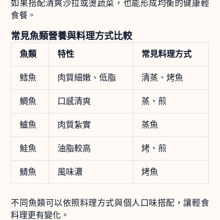
如果搭配清爽沙拉或燙蔬菜，也能形成均衡的健康輕
食餐。
常見魚類營養與料理方式比較
魚類
特性
常見料理方式
鱈魚
肉質細嫩、低脂
清蒸、烤魚
鯛魚
口感清爽
蒸、煎
鱸魚
肉質紮實
蒸魚
鮭魚
油脂較高
烤、煎
鯖魚
風味濃
烤魚
不同魚類可以依照料理方式與個人口味搭配，讓輕食
料理更有變化。