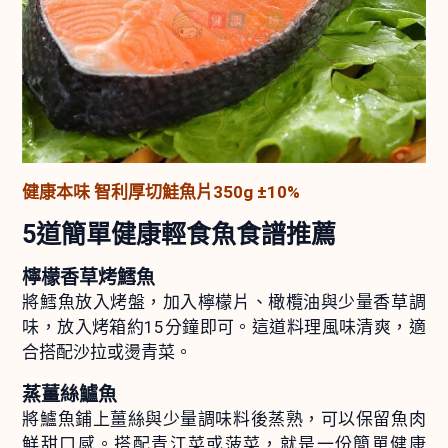
健康本味 智利厚切鮭魚片350g ±10%
5道簡單健康輕食魚食譜推薦
檸檬香草烤鱈魚
將鱈魚放入烤盤，加入檸檬片、橄欖油與少量香草調
味，放入烤箱約15分鐘即可。這道料理風味清爽，適
合搭配沙拉或燙青菜。
蒸薑絲鱸魚
將鱸魚鋪上薑絲與少量調味料後蒸熟，可以保留魚肉
鮮甜口感。搭配青江菜或菠菜，就是一份簡單健康