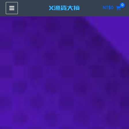
跳
NT$
0
至
主
要
內
容