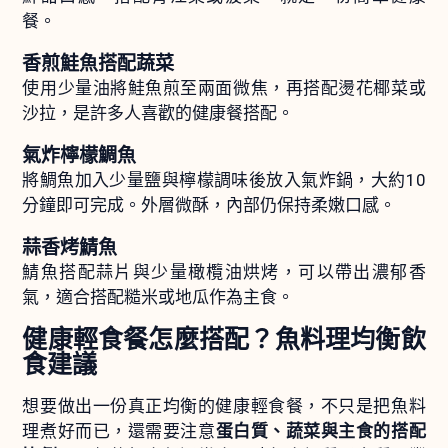
餐。
香煎鮭魚搭配蔬菜
使用少量油將鮭魚煎至兩面微焦，再搭配燙花椰菜或
沙拉，是許多人喜歡的健康餐搭配。
氣炸檸檬鯛魚
將鯛魚加入少量鹽與檸檬調味後放入氣炸鍋，大約10
分鐘即可完成。外層微酥，內部仍保持柔嫩口感。
蒜香烤鯖魚
鯖魚搭配蒜片與少量橄欖油烘烤，可以帶出濃郁香
氣，適合搭配糙米或地瓜作為主食。
健康輕食餐怎麼搭配？魚料理均衡飲
食建議
想要做出一份真正均衡的健康輕食餐，不只是把魚料
理煮好而已，還需要注意
蛋白質、蔬菜與主食的搭配