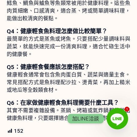
鱈魚、鯛魚與鱸魚等魚類常被用於健康料理。這些魚
肉質細嫩、口感清爽，適合蒸、烤或簡單調味料理，
能做出較清爽的餐點。
Q4：健康輕食魚料理怎麼做比較簡單？
最簡單的方式是蒸魚或烤魚。只要搭配少量調味料與
蔬菜，就能快速完成一份清爽料理，適合忙碌生活中
的健康餐。
Q5：健康輕食餐應該怎麼搭配？
健康輕食通常會包含魚肉蛋白質、蔬菜與適量主食。
常見搭配方式是魚料理配沙拉、燙青菜，再加上糙米
或地瓜等全穀類食材。
Q6：在家做健康輕食魚料理需要什麼工具？
1
其實不需要複雜設備。蒸鍋、烤箱或氣炸鍋都能做出
健康魚料理，只要選擇適合的食材與簡單調味即可。
加LINE洽談
152