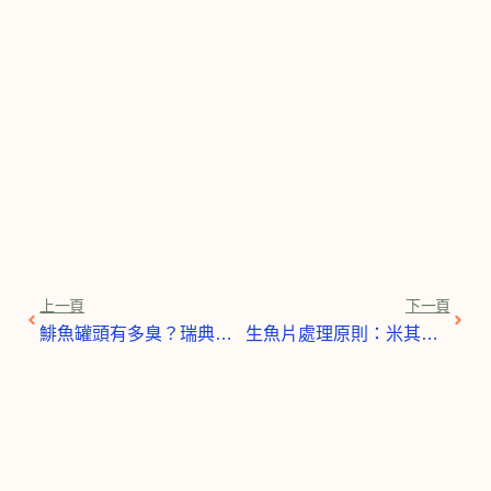
上一頁
下一
上一頁
下一頁
鯡魚罐頭有多臭？瑞典「臭」名昭著的美味，你敢挑戰嗎？
生魚片處理原則：米其林主廚的完整教學，安全享用美味生魚片的秘訣