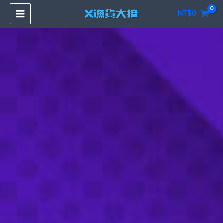
跳
NT$
0
至
主
要
內
容