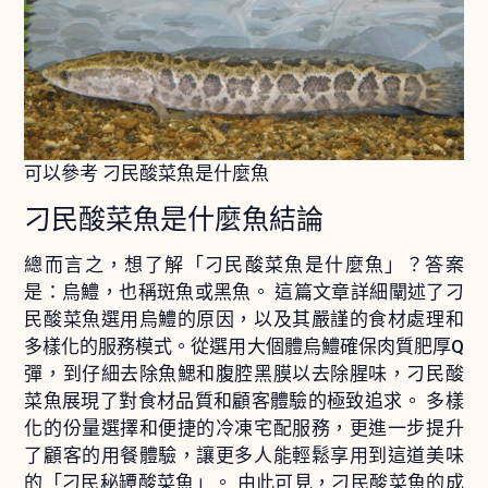
可以參考 刁民酸菜魚是什麼魚
刁民酸菜魚是什麼魚結論
總而言之，想了解「刁民酸菜魚是什麼魚」？答案
是：烏鱧，也稱斑魚或黑魚。 這篇文章詳細闡述了刁
民酸菜魚選用烏鱧的原因，以及其嚴謹的食材處理和
多樣化的服務模式。從選用大個體烏鱧確保肉質肥厚Q
彈，到仔細去除魚鰓和腹腔黑膜以去除腥味，刁民酸
菜魚展現了對食材品質和顧客體驗的極致追求。 多樣
化的份量選擇和便捷的冷凍宅配服務，更進一步提升
了顧客的用餐體驗，讓更多人能輕鬆享用到這道美味
的「刁民秘罈酸菜魚」。 由此可見，刁民酸菜魚的成