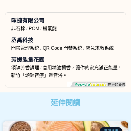
暉捷有限公司
非石棉
POM
鐵氟龍
/
/
丞禹科技
門禁管理系統
QR Code 門禁系統
緊急求救系統
/
/
芳媛能量花園
頌缽芳香調理
善用精油擴香，讓你的家充滿正能量
/
/
新竹「頌缽音療」聲音浴。
延伸閱讀