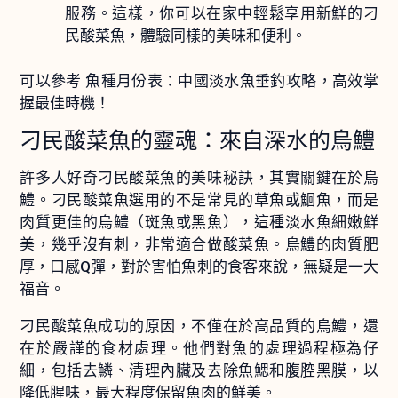
服務。這樣，你可以在家中輕鬆享用新鮮的刁
民酸菜魚，體驗同樣的美味和便利。
可以參考
魚種月份表：中國淡水魚垂釣攻略，高效掌
握最佳時機！
刁民酸菜魚的靈魂：來自深水的烏鱧
許多人好奇刁民酸菜魚的美味秘訣，其實關鍵在於烏
鱧。刁民酸菜魚選用的不是常見的草魚或鮰魚，而是
肉質更佳的烏鱧（斑魚或黑魚），這種淡水魚細嫩鮮
美，幾乎沒有刺，非常適合做酸菜魚。烏鱧的肉質肥
厚，口感Q彈，對於害怕魚刺的食客來說，無疑是一大
福音。
刁民酸菜魚成功的原因，不僅在於高品質的烏鱧，還
在於嚴謹的食材處理。他們對魚的處理過程極為仔
細，包括去鱗、清理內臟及去除魚鰓和腹腔黑膜，以
降低腥味，最大程度保留魚肉的鮮美。