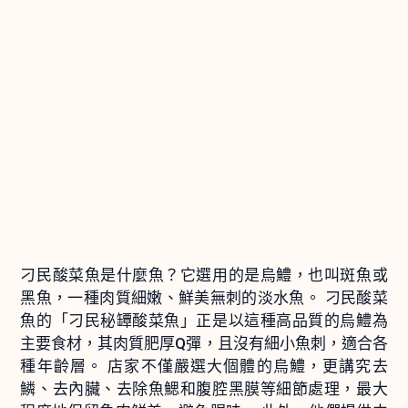
刁民酸菜魚是什麼魚？它選用的是烏鱧，也叫斑魚或
黑魚，一種肉質細嫩、鮮美無刺的淡水魚。 刁民酸菜
魚的「刁民秘罈酸菜魚」正是以這種高品質的烏鱧為
主要食材，其肉質肥厚Q彈，且沒有細小魚刺，適合各
種年齡層。 店家不僅嚴選大個體的烏鱧，更講究去
鱗、去內臟、去除魚鰓和腹腔黑膜等細節處理，最大