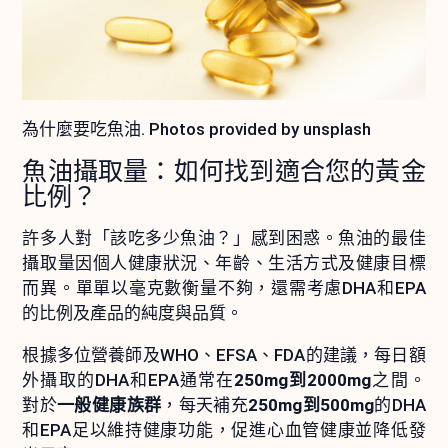
為什麼要吃魚油. Photos provided by unsplash
魚油攝取量：如何找到適合您的黃金
比例？
許多人對「該吃多少魚油？」感到困惑。魚油的最佳
攝取量因個人健康狀況、年齡、生活方式及健康目標
而異。單單以毫克數衡量不夠，還需考慮DHA和EPA
的比例及產品的純度與品質。
根據多位營養師及WHO、EFSA、FDA的建議，每日額
外攝取的DHA和EPA通常在
250mg到2000mg
之間。
對於
一般健康族群
，每天補充
250mg到500mg
的DHA
和EPA足以維持健康功能，促進心血管健康並降低發