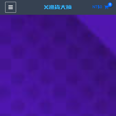
跳
NT$
0
至
主
要
內
容