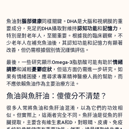
魚油對
腦部健康
同樣關鍵。DHA是大腦和視網膜的重
要成分，充足的DHA攝取對維持
認知功能
和
記憶力
，
特別是對老年人，至關重要。根據我的臨床觀察，不
少老年人在補充魚油後，其認知功能和記憶力有顯著
改善，但仍需根據個別情況謹慎評估。
最後，一些研究顯示Omega-3脂肪酸可能有助於
情緒
調節
和減輕
憂鬱症狀
，但這方面仍需進一步研究。如
果有情緒困擾，應尋求專業精神醫療人員的幫助，而
不應依賴魚油作為主要治療方法。
魚油與魚肝油：傻傻分不清楚？
很多人常將魚油和魚肝油混淆，以為它們的功效相
似。但實際上，這兩者完全不同。魚肝油是從魚的肝
臟提取，主要含有維生素A和D，對眼睛、皮膚、免疫