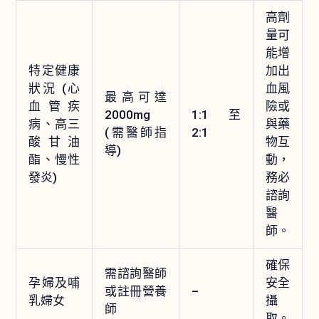
高劑
量可
能增
特定健康
加出
狀況 (心
血風
最高可達
血管疾
險或
2000mg
1:1 至
病、高三
與藥
(需醫師指
2:1
酸甘油
物互
導)
酯、慢性
動，
發炎)
務必
諮詢
醫
師。
確保
需諮詢醫師
孕婦及哺
安全
或註冊營養
–
乳婦女
攝
師
取。