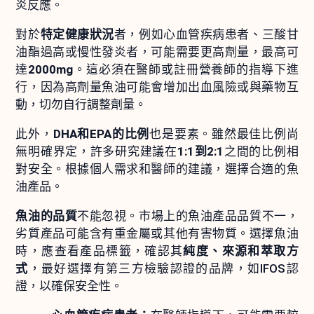
炎反應。
對於
特定健康狀況
者，例如心血管疾病患者、三酸甘
油酯過高或慢性發炎者，可能需要更高劑量，最高可
達
2000mg
。這必須在醫師或註冊營養師的指導下進
行，因為高劑量魚油可能會增加出血風險或與藥物互
動，切勿自行調整劑量。
此外，
DHA和EPA的比例
也是要素。雖然最佳比例尚
無明確界定，許多研究建議在
1:1到2:1
之間的比例相
對安全。根據個人需求和醫師的建議，選擇合適的魚
油產品。
魚油的品質
不能忽視。市場上的魚油產品品質不一，
劣質產品可能含有重金屬或其他有害物質。選擇魚油
時，應查看產品標籤，確認其
純度、來源和萃取方
式
，最好選擇有第三方檢驗認證的品牌，如IFOS認
證，以確保安全性。