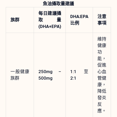
魚油攝取量建議
每日建議攝
DHA:EPA
注意
族群
取量
比例
事項
(DHA+EPA)
維持
健康
功
能，
促進
一般健康
250mg –
1:1 至
心血
族群
500mg
2:1
管健
康，
降低
發炎
反
應。