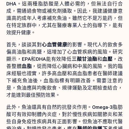
DHA。這兩種脂肪酸是人體必需的，但無法自行合
成，需通過食物或補充劑攝取。因此，我建議健康意
識高的成年人考慮補充魚油。雖然它不是万能药，但
在特定族群中，尤其在醫療專業人士的指導下，能有
效提升健康。
首先，談談其對
心血管健康
的影響。現代人的飲食多
偏高油脂和高鹽，這增加了心血管疾病的風險。研究
顯示，EPA和DHA能有效降低
三酸甘油酯
和
血壓
，改
善整體
血脂
，從而降低心臟病和中風的風險。我的臨
床經驗也證實，許多高血壓和高血脂患者在醫師建議
下補充魚油後，血脂指標有明顯改善。需要注意的
是，魚油應與均衡飲食、規律運動及定期檢查結合，
才能達到最佳預防效果。
此外，魚油還具有自然的抗發炎作用。Omega-3脂肪
酸可有效抑制體內炎症，對於慢性疾病如關節炎和某
些自身免疫性疾病具有正面影響。但魚油不應取代醫
療治療，對慢性發炎患者，應在
醫師的指導下
考慮補