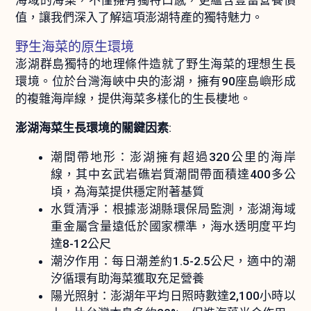
海域的海菜，不僅擁有獨特口感，更蘊含豐富營養價
值，讓我們深入了解這項澎湖特產的獨特魅力。
野生海菜的原生環境
澎湖群島獨特的地理條件造就了野生海菜的理想生長
環境。位於台灣海峽中央的澎湖，擁有90座島嶼形成
的複雜海岸線，提供海菜多樣化的生長棲地。
澎湖海菜生長環境的關鍵因素
:
潮間帶地形：澎湖擁有超過320公里的海岸
線，其中玄武岩礁岩質潮間帶面積達400多公
頃，為海菜提供穩定附著基質
水質清淨：根據澎湖縣環保局監測，澎湖海域
重金屬含量遠低於國家標準，海水透明度平均
達8-12公尺
潮汐作用：每日潮差約1.5-2.5公尺，適中的潮
汐循環有助海菜獲取充足營養
陽光照射：澎湖年平均日照時數達2,100小時以