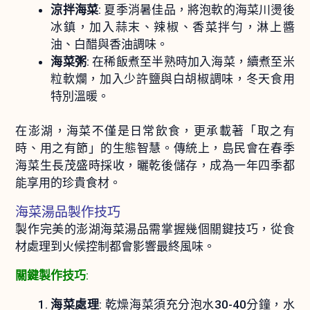
涼拌海菜
: 夏季消暑佳品，將泡軟的海菜川燙後
冰鎮，加入蒜末、辣椒、香菜拌勻，淋上醬
油、白醋與香油調味。
海菜粥
: 在稀飯煮至半熟時加入海菜，續煮至米
粒軟爛，加入少許鹽與白胡椒調味，冬天食用
特別溫暖。
在澎湖，海菜不僅是日常飲食，更承載著「取之有
時、用之有節」的生態智慧。傳統上，島民會在春季
海菜生長茂盛時採收，曬乾後儲存，成為一年四季都
能享用的珍貴食材。
海菜湯品製作技巧
製作完美的澎湖海菜湯品需掌握幾個關鍵技巧，從食
材處理到火候控制都會影響最終風味。
關鍵製作技巧
:
海菜處理
: 乾燥海菜須充分泡水30-40分鐘，水