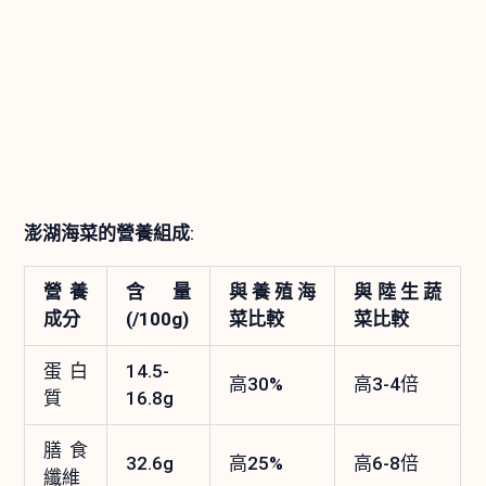
澎湖海菜的營養組成
:
營養
含量
與養殖海
與陸生蔬
成分
(/100g)
菜比較
菜比較
蛋白
14.5-
高30%
高3-4倍
質
16.8g
膳食
32.6g
高25%
高6-8倍
纖維