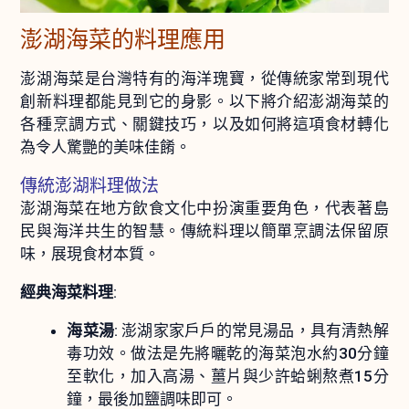
澎湖海菜的料理應用
澎湖海菜是台灣特有的海洋瑰寶，從傳統家常到現代
創新料理都能見到它的身影。以下將介紹澎湖海菜的
各種烹調方式、關鍵技巧，以及如何將這項食材轉化
為令人驚艷的美味佳餚。
傳統澎湖料理做法
澎湖海菜在地方飲食文化中扮演重要角色，代表著島
民與海洋共生的智慧。傳統料理以簡單烹調法保留原
味，展現食材本質。
經典海菜料理
:
海菜湯
: 澎湖家家戶戶的常見湯品，具有清熱解
毒功效。做法是先將曬乾的海菜泡水約30分鐘
至軟化，加入高湯、薑片與少許蛤蜊熬煮15分
鐘，最後加鹽調味即可。