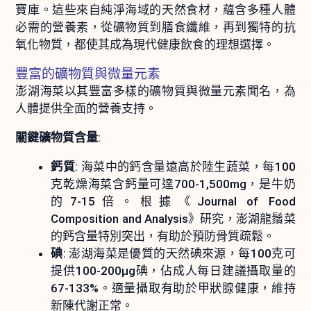
寶庫。這些來自純淨海域的天然食材，蘊含多種人體
必需的營養素，從礦物質到膳食纖維，再到獨特的抗
氧化物質，都使其成為現代健康飲食的理想選擇。
豐富的礦物質與微量元素
澎湖海菜以其豐富多樣的礦物質與微量元素聞名，為
人體提供全面的營養支持。
關鍵礦物質含量
:
鈣質
: 海菜中的鈣含量遠高於陸生蔬菜，每100
克乾燥海菜含鈣量可達700-1,500mg，是牛奶
的7-15倍。根據《Journal of Food
Composition and Analysis》研究，澎湖龍鬚菜
的鈣含量特別突出，有助於預防骨質疏鬆。
碘
: 澎湖海菜是優質的天然碘來源，每100克可
提供100-200μg碘，佔成人每日建議攝取量的
67-133%。適量攝取有助於甲狀腺健康，維持
新陳代謝正常。