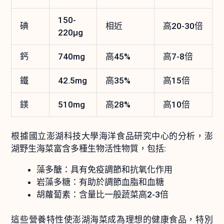
150-
碘
相近
高20-30倍
220μg
鈣
740mg
高45%
高7-8倍
鐵
42.5mg
高35%
高15倍
鎂
510mg
高28%
高10倍
根據國立澎湖科技大學海洋食品研究中心的分析，澎
湖野生海菜富含多種生物活性物質，包括:
藻多醣：具有免疫調節和抗氧化作用
岩藻多糖：有助於調節血脂和血糖
胡蘿蔔素：含量比一般蔬菜高2-3倍
這些營養特性使澎湖海菜成為理想的健康食品，特別