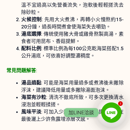
溫不宜過高以免營養流失，泡軟後輕輕搓洗去
除砂粒。
火候控制
: 先用大火煮沸，再轉小火慢熬約15-
20分鐘，過長時間煮會使海菜失去嚼勁。
湯底選擇
: 傳統使用豬大骨或雞骨熬製高湯，素
食者可用昆布、香菇提鮮。
配料比例
: 標準比例為每100公克乾海菜搭配1.5
公升湯底，可依喜好調整濃稠度。
常見問題解答
:
湯品過黏
: 可能是海菜用量過多或煮沸後未撇除
浮沫，建議降低用量或多撇除湯面泡沫。
海菜有沙粒
: 清洗不徹底所致，可多次更換清水
浸泡並輕輕揉搓。
1
風味平淡
: 可加入少許柴魚片或蝦米提鮮，或在
加LINE洽談
最後灑上少許魚露增添層次感。