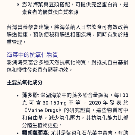
澎湖海菜與豆類搭配，可提供完整蛋白質，是
素食者的優質蛋白質來源
台灣營養學會建議，將海菜納入日常飲食可有效改善
腸道健康，預防便秘和腸道相關疾病，同時有助於體
重管理。
海菜中的抗氧化物質
澎湖海菜富含多種天然抗氧化物質，對抵抗自由基損
傷和慢性發炎具有顯著功效。
主要抗氧化成分
:
藻多酚
: 澎湖海菜中的藻多酚含量顯著，每100
克可含30-150mg不等。2020年發表於
《Marine Drugs》的研究證實，這些物質可中
和自由基，減少氧化壓力，其抗氧化能力比部
分陸生植物更強。
類胡蘿蔔素
: 尤其是紫菜和石花菜中富含，有助