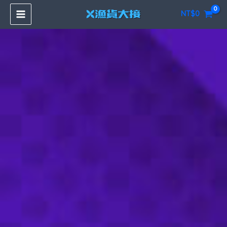
跳
NT$
0
至
主
要
內
容