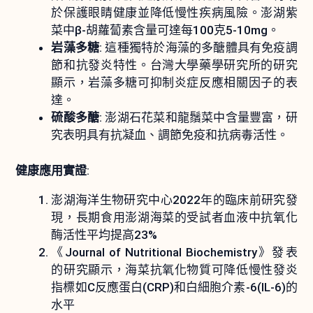
於保護眼睛健康並降低慢性疾病風險。澎湖紫
菜中β-胡蘿蔔素含量可達每100克5-10mg。
岩藻多糖
: 這種獨特於海藻的多醣體具有免疫調
節和抗發炎特性。台灣大學藥學研究所的研究
顯示，岩藻多糖可抑制炎症反應相關因子的表
達。
硫酸多醣
: 澎湖石花菜和龍鬚菜中含量豐富，研
究表明具有抗凝血、調節免疫和抗病毒活性。
健康應用實證
:
澎湖海洋生物研究中心2022年的臨床前研究發
現，長期食用澎湖海菜的受試者血液中抗氧化
酶活性平均提高23%
《Journal of Nutritional Biochemistry》發表
的研究顯示，海菜抗氧化物質可降低慢性發炎
指標如C反應蛋白(CRP)和白細胞介素-6(IL-6)的
水平