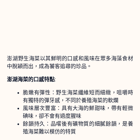
澎湖野生海菜以其鮮明的口感和風味在眾多海藻食材
中脫穎而出，成為饕客追尋的珍品。
澎湖海菜的口感特點
:
脆嫩有彈性：野生海菜纖維短而細緻，咀嚼時
有獨特的彈牙感，不同於養殖海菜的軟爛
風味層次豐富：具有大海的鮮甜味，帶有輕微
碘味，卻不會有過度腥味
餘韻持久：品嚐後有礦物質的細膩餘韻，是養
殖海菜難以模仿的特質