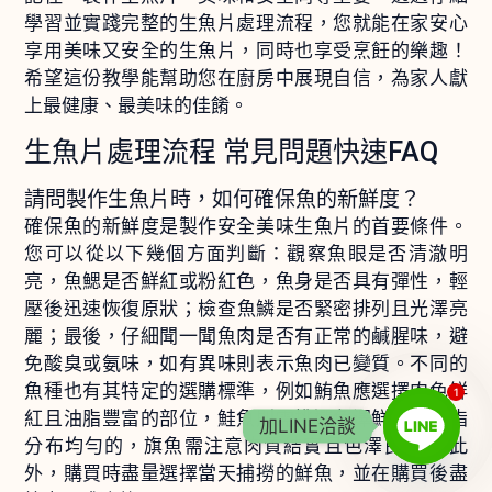
學習並實踐完整的生魚片處理流程，您就能在家安心
享用美味又安全的生魚片，同時也享受烹飪的樂趣！
希望這份教學能幫助您在廚房中展現自信，為家人獻
上最健康、最美味的佳餚。
生魚片處理流程 常見問題快速FAQ
請問製作生魚片時，如何確保魚的新鮮度？
確保魚的新鮮度是製作安全美味生魚片的首要條件。
您可以從以下幾個方面判斷：觀察魚眼是否清澈明
亮，魚鰓是否鮮紅或粉紅色，魚身是否具有彈性，輕
壓後迅速恢復原狀；檢查魚鱗是否緊密排列且光澤亮
麗；最後，仔細聞一聞魚肉是否有正常的鹹腥味，避
免酸臭或氨味，如有異味則表示魚肉已變質。不同的
魚種也有其特定的選購標準，例如鮪魚應選擇肉色鮮
1
紅且油脂豐富的部位，鮭魚則需挑選色澤鮮艷、油脂
加LINE洽談
分布均勻的，旗魚需注意肉質結實且色澤良好。 此
外，購買時盡量選擇當天捕撈的鮮魚，並在購買後盡