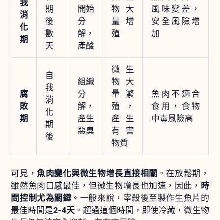
我
期
開始
物大
風味變差，
消
後
分
量增
安全風險增
化
數
解，
殖
加
期
天
產酸
微生
自
組織
物大
我
腐
分
量繁
魚肉不適合
消
敗
解，
殖，
食用，食物
化
期
產生
產生
中毒風險高
期
惡臭
有害
後
物質
可見，
魚肉變化與微生物增長直接相關
。在放鬆期，
雖然魚肉口感最佳，但微生物增長也加速，因此，
時
間控制尤為關鍵
。一般來說，宰殺後至製作生魚片的
最佳時間是
2-4天
。超過這個時間，即使冷藏，微生物