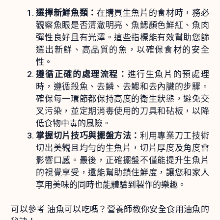
選擇新鮮魚類：
在購買生魚片的食材時，務必
觀察魚眼是否清澈明亮、魚鰓顏色鮮紅、魚肉
彈性良好且有光澤。這些指標能有效幫助您篩
選出新鮮、高品質的魚，以確保食材的安全
性。
遵循正確的處理流程：
進行生魚片的預處理
時，遵循殺魚、去鱗、去鰓和去內臟的步驟。
確保每一環節都保持高度的衛生狀態，避免交
叉污染，並定期消毒使用的刀具和砧板，以降
低食物中毒的風險。
掌握切片技巧與擺盤方法：
利用專業刀工技術
切出美觀且均勻的生魚片，切片厚度及角度會
影響口感。最後，正確擺盤不僅能提升生魚片
的視覺享受，還能幫助鎖住鮮度，讓您和家人
享用美味的同時也能體驗到製作的樂趣。
可以參考
油魚可以吃嗎？營養師教你安全食用油魚的