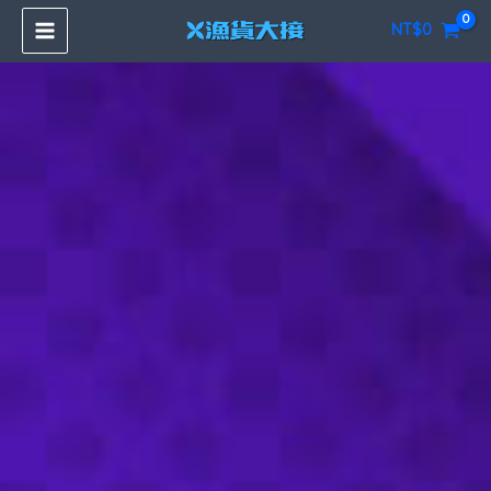
跳
NT$
0
至
主
要
內
容