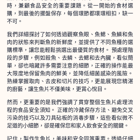
時，兼顧食品安全的重要課題。從一開始的食材選
購，到最後的擺盤保存，每個環節都環環相扣，缺一
不可。
我們詳細探討了如何透過觀察魚眼、魚鰓、魚鱗和魚
肉的狀態來判斷魚的新鮮度，並提供了不同魚種的選
購標準，讓您能輕鬆挑選出最優質的食材。 預處理階
段的步驟，例如殺魚、去鱗、去鰓和去內臟，看似簡
單，卻也暗藏許多需要注意的細節，正確的操作能最
大限度地保留魚肉的鮮美，並降低細菌感染的風險。
熟練掌握取肉、去皮和切片的技巧，更能展現您精湛
的廚藝，讓生魚片不僅美味，更賞心悅目。
然而，更重要的是我們強調了貫穿整個生魚片處理流
程的食品安全須知。 正確的冷藏保存方法、避免交叉
污染的技巧以及刀具砧板的消毒步驟，這些看似微不
足道的小細節，卻是確保您和家人飲食安全的關鍵。
記住，製作生魚片，美味和安全同等重要。透過仔細