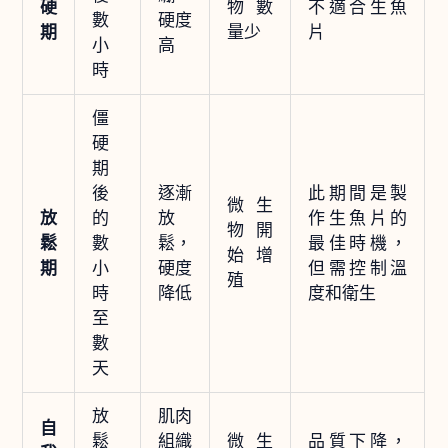
硬
物數
不適合生魚
數
硬度
期
量少
片
小
高
時
僵
硬
期
後
逐漸
此期間是製
微生
放
的
放
作生魚片的
物開
鬆
數
鬆，
最佳時機，
始增
期
小
硬度
但需控制溫
殖
時
降低
度和衛生
至
數
天
放
肌肉
自
鬆
組織
微生
品質下降，