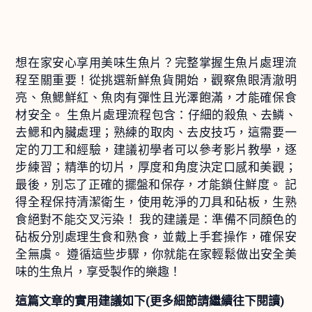
想在家安心享用美味生魚片？完整掌握生魚片處理流
程至關重要！從挑選新鮮魚貨開始，觀察魚眼清澈明
亮、魚鰓鮮紅、魚肉有彈性且光澤飽滿，才能確保食
材安全。 生魚片處理流程包含：仔細的殺魚、去鱗、
去鰓和內臟處理；熟練的取肉、去皮技巧，這需要一
定的刀工和經驗，建議初學者可以參考影片教學，逐
步練習；精準的切片，厚度和角度決定口感和美觀；
最後，別忘了正確的擺盤和保存，才能鎖住鮮度。 記
得全程保持清潔衛生，使用乾淨的刀具和砧板，生熟
食絕對不能交叉污染！ 我的建議是：準備不同顏色的
砧板分別處理生食和熟食，並戴上手套操作，確保安
全無虞。 遵循這些步驟，你就能在家輕鬆做出安全美
味的生魚片，享受製作的樂趣！
這篇文章的實用建議如下(更多細節請繼續往下閱讀)