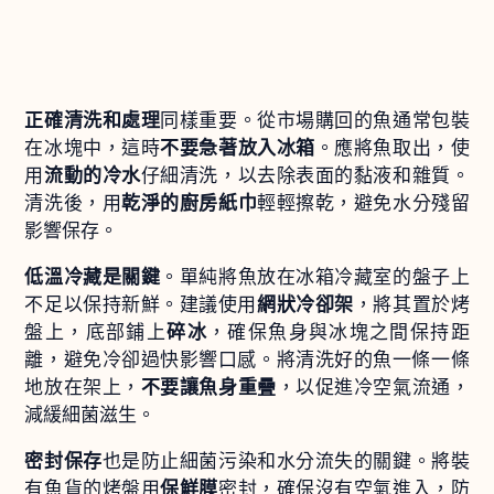
正確清洗和處理
同樣重要。從市場購回的魚通常包裝
在冰塊中，這時
不要急著放入冰箱
。應將魚取出，使
用
流動的冷水
仔細清洗，以去除表面的黏液和雜質。
清洗後，用
乾淨的廚房紙巾
輕輕擦乾，避免水分殘留
影響保存。
低溫冷藏是關鍵
。單純將魚放在冰箱冷藏室的盤子上
不足以保持新鮮。建議使用
網狀冷卻架
，將其置於烤
盤上，底部鋪上
碎冰
，確保魚身與冰塊之間保持距
離，避免冷卻過快影響口感。將清洗好的魚一條一條
地放在架上，
不要讓魚身重疊
，以促進冷空氣流通，
減緩細菌滋生。
密封保存
也是防止細菌污染和水分流失的關鍵。將裝
有魚貨的烤盤用
保鮮膜
密封，確保沒有空氣進入，防