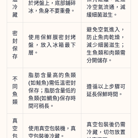
於烤盤上，底部鋪碎
冷
冷空氣流通，減
冰，魚身不要重疊。
藏
緩細菌滋生。
避免空氣進入，
密
使用保鮮膜密封烤
防止魚肉乾燥，
封
盤，放入冰箱最下
減少細菌滋生；
保
層。
生魚類和肉類需
存
分開儲存。
脂肪含量高的魚類
不
(如鮭魚)需低溫密封
同
遵循以上步驟可
保存；脂肪含量低的
魚
延長保鮮時間。
魚類(如鯛魚)保存時
類
間可稍長。
真
真空包裝後仍需
空
使用真空包裝機，真
冷藏，切勿放置
包
空包裝後冷藏。