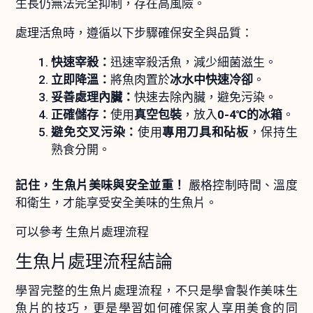
生長仍無法完全抑制，存在高風險。
處理活魚時，遵循以下步驟確保安全與品質：
快速宰殺：
迅速宰殺活魚，減少細菌滋生。
立即降溫：
將魚肉置於
冰水中快速冷卻
。
妥善處理內臟：
快速去除內臟，避免污染。
正確儲存：
使用
真空包裝
，放入
0-4℃的冰箱
。
避免交叉污染：
使用
專用刀具和砧板
，保持生
熟食分開。
記住，生魚片美味與安全並重！
嚴格控制時間、溫度
和衛生，才能享受安全美味的生魚片。
可以參考 生魚片處理流程
生魚片處理流程結論
學習完整的生魚片處理流程，不只是學會製作美味生
魚片的技巧，更是學習如何確保家人享用美食的同