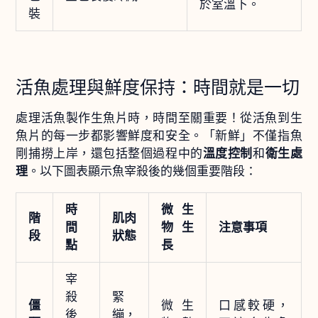
於室溫下。
裝
活魚處理與鮮度保持：時間就是一切
處理活魚製作生魚片時，時間至關重要！從活魚到生
魚片的每一步都影響鮮度和安全。「新鮮」不僅指魚
剛捕撈上岸，還包括整個過程中的
溫度控制
和
衛生處
理
。以下圖表顯示魚宰殺後的幾個重要階段：
時
微生
階
肌肉
間
物生
注意事項
段
狀態
點
長
宰
殺
緊
僵
微生
口感較硬，
後
繃，