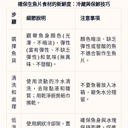
確保生魚片食材的新鮮度：冷藏與保鮮技巧
步
細節說明
注意事項
驟
觀察魚身顏色(光
選
顏色暗淡、缺乏
澤、不暗淡)、彈性
擇
彈性或發酸的魚
(富有彈性、不缺乏
魚
不適合製作生魚
彈性)和氣味(無異
貨
片。
味、不發酸)。
清
使用流動的冷水清
洗
不要急著放入冰
洗，去除黏液和雜
和
箱，避免水分殘
質；用乾淨廚房紙巾
處
留。
擦乾。
理
低
確保魚身與冰塊
使用網狀冷卻架，置
溫
保持距離，促進