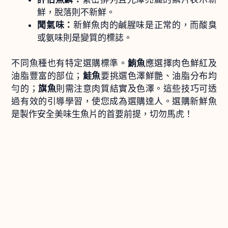
鮮，脫落則不新鮮。
聞氣味：
新鮮魚肉的鹹腥味是正常的，而酸臭
或氨味則是變質的標誌。
不同魚種也有特定選購標準。
鮪魚
應選擇肉色鮮紅及
油脂豐富的部位；
鮭魚
要挑選色澤鮮艷、油脂分布均
勻的；
旗魚
則需注意肉質結實及色澤。這些技巧可透
過有效的引導學習，使您成為選購達人。選購新鮮魚
是製作安全美味生魚片的首要前提，切勿馬虎！