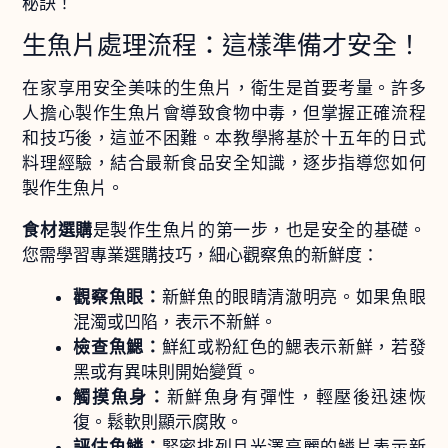
秘訣！
生魚片處理流程：這樣準備才安全！
在家享用安全美味的生魚片，衛生是首要考量。許多
人擔心製作生魚片會導致食物中毒，但掌握正確流程
和技巧後，這並不困難。本教學將基於十五年的日式
料理經驗，結合最新食品安全知識，逐步指導您如何
製作生魚片。
食材選購
是製作生魚片的第一步，也是安全的基礎。
您需學習專業選購技巧，細心觀察魚的新鮮度：
觀察魚眼：
新鮮魚的眼睛清澈明亮。如果魚眼
混濁或凹陷，表示不新鮮。
檢查魚鰓：
鮮紅或粉紅色的鰓表示新鮮，若發
黑或有異味則開始變質。
觸摸魚身：
新鮮魚身有彈性，輕壓後迅速恢
復。鬆軟則顯示腐敗。
評估魚鱗：
緊密排列且光澤亮麗的鱗片表示新