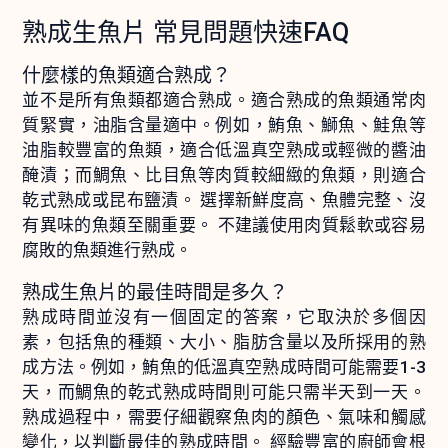
熟成生魚片 常見問題快速FAQ
什麼樣的魚類適合熟成？
並不是所有魚類都適合熟成。適合熟成的魚類通常肉
質緊實，油脂含量適中。例如，鮪魚、鰤魚、鮭魚等
油脂較豐富的魚類，適合低溫真空熟成或輕微的醬油
醃漬；而鯛魚、比目魚等肉質較細緻的魚類，則適合
乾式熟成或昆布鹽漬。 選擇新鮮度高、魚體完整、沒
有異味的魚類至關重要。 不建議使用肉質鬆軟或容易
腐敗的魚類進行熟成。
熟成生魚片的最佳時間是多久？
熟成時間並沒有一個固定的答案，它取決於多個因
素，包括魚的種類、大小、脂肪含量以及所採用的熟
成方法。例如，鮪魚的低溫真空熟成時間可能需要1-3
天，而鯛魚的乾式熟成時間則可能只需半天到一天。
熟成過程中，需要仔細觀察魚肉的顏色、氣味和觸感
變化，以判斷最佳的熟成時間。 經驗豐富的廚師會根