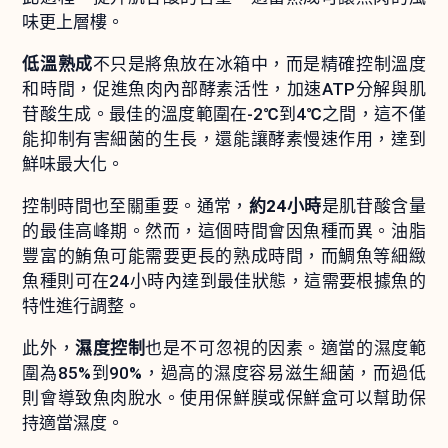
味更上層樓。
低溫熟成
不只是將魚放在冰箱中，而是精確控制溫度
和時間，促進魚肉內部酵素活性，加速ATP分解與肌
苷酸生成。最佳的溫度範圍在-2℃到4℃之間，這不僅
能抑制有害細菌的生長，還能讓酵素慢速作用，達到
鮮味最大化。
控制時間也至關重要。通常，
約24小時
是肌苷酸含量
的最佳高峰期。然而，這個時間會因魚種而異。油脂
豐富的鮪魚可能需要更長的熟成時間，而鯛魚等細緻
魚種則可在24小時內達到最佳狀態，這需要根據魚的
特性進行調整。
此外，
濕度控制
也是不可忽視的因素。適當的濕度範
圍為85%到90%，過高的濕度容易滋生細菌，而過低
則會導致魚肉脫水。使用保鮮膜或保鮮盒可以幫助保
持適當濕度。