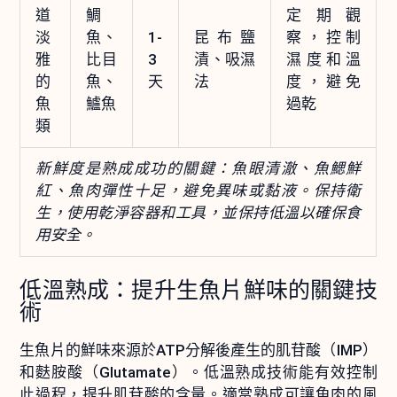
道
鯛
定期觀
淡
魚、
1-
昆布鹽
察，控制
雅
比目
3
漬、吸濕
濕度和溫
的
魚、
天
法
度，避免
魚
鱸魚
過乾
類
新鮮度是熟成成功的關鍵：魚眼清澈、魚鰓鮮
紅、魚肉彈性十足，避免異味或黏液。保持衛
生，使用乾淨容器和工具，並保持低溫以確保食
用安全。
低溫熟成：提升生魚片鮮味的關鍵技
術
生魚片的鮮味來源於ATP分解後產生的肌苷酸（IMP）
和麩胺酸（Glutamate）。低溫熟成技術能有效控制
此過程，提升肌苷酸的含量。適當熟成可讓魚肉的風