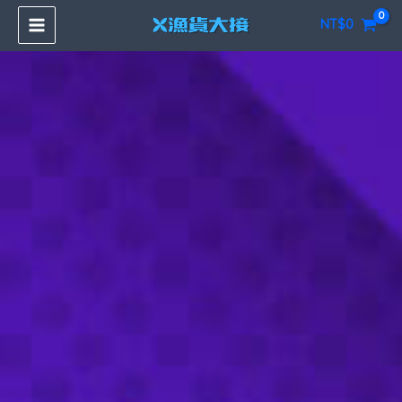
跳
NT$
0
至
主
要
內
容