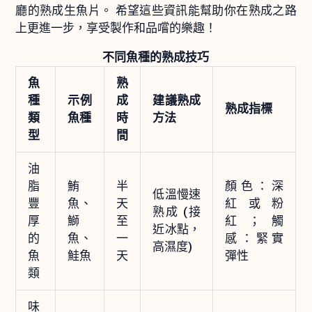
廳的熟成生魚片。 希望這些資訊能幫助你在熟成之路
上更進一步，享受製作和品嚐的樂趣！
不同魚種的熟成技巧
魚
熟
種
示例
成
建議熟成
熟成指標
類
魚種
時
方法
型
間
油
脂
鮪
半
顏色：深
低溫慢速
豐
魚、
天
紅或粉
熟成 (接
厚
鰤
至
紅；觸
近冰點，
的
魚、
一
感：緊實
高濕度)
魚
鮭魚
天
彈性
類
味