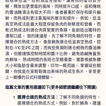
過精準控溫、控制濕度等技術，讓魚肉的蛋白質分
解，釋放出更豐富的風味，同時提升口感。 這和傳統
的醬油醃漬法有很大不同，後者著重於保存和提升鹹
鮮，而熟成則更注重風味的層次和提升。 例如，低溫
真空熟成法能最大程度保留魚肉的新鮮度和營養，而
乾式熟成法則適合肉質緊實的魚類，能創造出獨特的
濃郁口感。 我的建議是，先了解不同魚類的特性，選
擇適合的熟成方法。 像是鮪魚適合低溫真空熟成，控
制在-1℃至2℃之間；而有些魚類則適合輕微的醬油醃
漬，但需謹慎控制時間和醬汁比例，避免過鹹掩蓋魚
肉鮮味。 熟成時間的長短也至關重要，需要根據魚體
大小和脂肪含量來調整，切勿一概而論。 掌握這些關
鍵，你就能在家輕鬆做出美味的熟成生魚片，享受更
上一層樓的日式料理體驗。
這篇文章的實用建議如下(更多細節請繼續往下閱讀)
選擇合適的熟成方法：
了解不同魚類的特性，
選擇適合的熟成方式。例如，對於鮪魚，建議