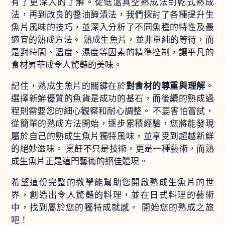
有了更深入的了解。從低溫真空熟成法到乾式熟成
法，再到改良的醬油醃漬法，我們探討了各種提升生
魚片風味的技巧，並深入分析了不同魚種的特性及最
適宜的熟成方法。 熟成生魚片，並非單純的等待，而
是對時間、溫度、濕度等因素的精準控制，讓平凡的
食材昇華成令人驚豔的美味。
記住，熟成生魚片的關鍵在於
對食材的尊重與理解
。
選擇新鮮優質的魚貨是成功的基石，而後續的熟成過
程則需要您的細心觀察和耐心調整。 不要害怕嘗試，
從簡單的熟成方法開始，逐步累積經驗，您將能發現
屬於自己的熟成生魚片獨特風味，並享受到超越新鮮
的絕妙滋味。 烹飪不只是技術，更是一種藝術，而熟
成生魚片正是這門藝術的絕佳體現。
希望這份完整的教學能幫助您開啟熟成生魚片的世
界，創造出令人驚豔的料理，並在日式料理的藝術
中，找到屬於您的獨特成就感。 開始您的熟成之旅
吧！