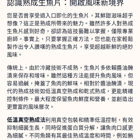
認識熟成生魚片：開啟風味新境界
您是否曾享受過入口即化的生魚片，其鮮甜滋味超乎
想像？這正是熟成所帶來的魅力。雖然許多人對熟成
生魚片感到好奇，卻認為這技藝難以掌握，僅限專業
廚師。事實上，只要掌握正確方法，您也能在家輕鬆
製作出令人讚嘆的熟成生魚片，享受超越新鮮的絕妙
風味。
傳統上，由於冷藏技術不成熟，生魚片多依賴醬油醃
漬來保存和增味。雖然這種方法能提升魚肉風味，但
容易過鹹，掩蓋了魚肉的鮮味。相對於醬油醃漬，現
代的熟成技術如低溫真空熟成和乾式熟成，更能精確
控制條件，最大程度保留魚肉鮮度和營養，並創造出
更豐富的風味層次。
低溫真空熟成法
利用真空包裝和精準低溫控制，有效
抑制細菌生長，同時促進蛋白質分解，讓魚肉口感更
為細膩。不同魚類有其最佳熟成溫度和時間，例如鮪