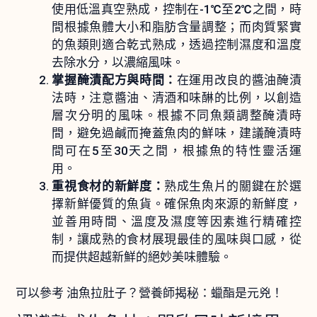
使用低溫真空熟成，控制在-1℃至2℃之間，時
間根據魚體大小和脂肪含量調整；而肉質緊實
的魚類則適合乾式熟成，透過控制濕度和溫度
去除水分，以濃縮風味。
掌握醃漬配方與時間：
在運用改良的醬油醃漬
法時，注意醬油、清酒和味醂的比例，以創造
層次分明的風味。根據不同魚類調整醃漬時
間，避免過鹹而掩蓋魚肉的鮮味，建議醃漬時
間可在5至30天之間，根據魚的特性靈活運
用。
重視食材的新鮮度：
熟成生魚片的關鍵在於選
擇新鮮優質的魚貨。確保魚肉來源的新鮮度，
並善用時間、溫度及濕度等因素進行精確控
制，讓成熟的食材展現最佳的風味與口感，從
而提供超越新鮮的絕妙美味體驗。
可以參考
油魚拉肚子？營養師揭秘：蠟酯是元兇！