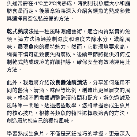
魚通常需在-1℃至2℃間熟成，時間則視魚體大小和脂
肪含量而定。後續章節將深入介紹各類魚的熟成參數
與選擇真空包裝設備的方法。
乾式熟成法
是一種風味濃縮藝術，適合肉質緊實的魚
類。這方法通過控制濕度和溫度去除水分，濃縮風
味，展現魚肉的獨特魅力。然而，它對環境要求高，
稍有不慎可能致使魚肉腐敗。後續章節將提供如何控
制乾式熟成環境的詳細指導，確保安全有效地運用此
方法。
此外，我還將介紹
改良醬油醃漬法
，分享如何運用不
同的醬油、清酒、味醂等比例，創造出更具層次的風
味。根據不同魚類調整醃漬時間和配方，避免過鹹及
風味單一問題。透過這些教學，您將掌握熟成生魚片
的核心技巧，根據各類魚的特性選擇最適合的方法，
創造屬於您自己的獨特風味。
學習熟成生魚片，不僅是烹飪技巧的掌握，更是深入