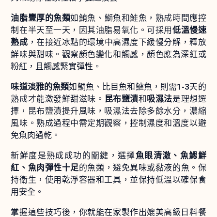
油脂豐厚的魚類
如鮪魚、鰤魚和鮭魚，熟成時間應控
制在半天至一天，因其油脂易氧化。可採用
低溫慢速
熟成
，在接近冰點的環境中高濕度下緩慢分解，釋放
鮮味與甜味。觀察顏色變化和觸感，顏色應為深紅或
粉紅，且觸感緊實彈性。
味道淡雅的魚類
如鯛魚、比目魚和鱸魚，則需1-3天的
熟成才能激發鮮甜滋味。
昆布鹽漬
和
吸濕法
是理想選
擇，昆布鹽漬提升風味，吸濕法去除多餘水分，濃縮
風味。熟成過程中需定期觀察，控制濕度和溫度以避
免魚肉過乾。
新鮮度是熟成成功的關鍵，選擇
魚眼清澈、魚鰓鮮
紅、魚肉彈性十足
的魚類，避免異味或黏液的魚。保
持衛生，使用乾淨容器和工具，並保持低溫以確保食
用安全。
掌握這些技巧後，你就能在家製作出媲美高級日料餐