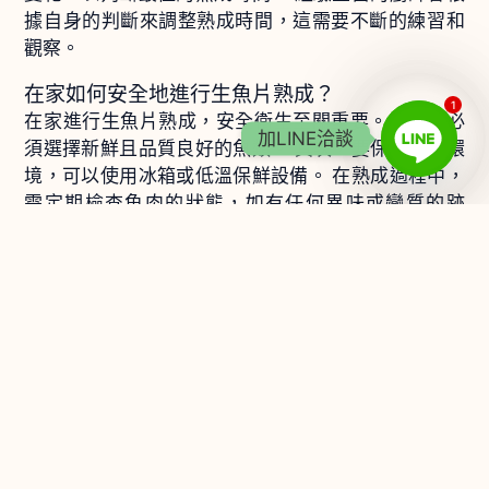
據自身的判斷來調整熟成時間，這需要不斷的練習和
觀察。
在家如何安全地進行生魚片熟成？
1
在家進行生魚片熟成，安全衛生至關重要。首先，必
加LINE洽談
須選擇新鮮且品質良好的魚類。 其次，要保持低溫環
境，可以使用冰箱或低溫保鮮設備。 在熟成過程中，
需定期檢查魚肉的狀態，如有任何異味或變質的跡
象，應立即停止熟成並丟棄。 使用乾淨的容器和工
具，避免交叉污染。 熟成後，務必充分烹調或確保徹
底清洗後才食用，降低潛在的食安風險。 對於初學者
而言，建議從少量開始練習，並逐步掌握熟成的技
巧。
778
上一頁
下一
上一頁
下一頁
瑞典鹽醃鯡魚：探索聞名遐邇的發酵鯡魚文化
明太魚台灣叫什麼？認識台灣市場的「偽明太魚」