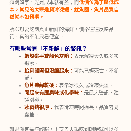
類關鍵字，光是成本就有差；而
低價位為了壓低成
本，常見的大宗進貨冷凍蝦、魷魚圈、魚片品質自
然就不如預期。
所以想要吃到真正新鮮的海鮮，價格往往反映品
質，真的不能只看便宜。
有哪些常見「不新鮮」的警訊？
蝦殼黏手或顏色灰暗
：
表示解凍太久或多次
退冰。
蛤蜊張開但沒縮起來
：
可能已經死亡、不新
鮮。
魚片邊緣乾硬
：
表示冰很久或冷凍失溫。
聞起來有腥臭味或化學味
：
是最大警訊，建
議別碰。
冰霜結很厚
：
代表冷凍時間過長，品質容易
變差。
如果你有這些經驗，下次去火鍋吃到飽時就可以多