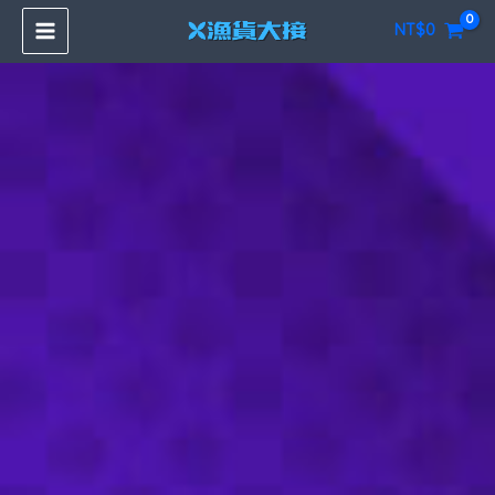
跳
NT$
0
至
主
要
內
容