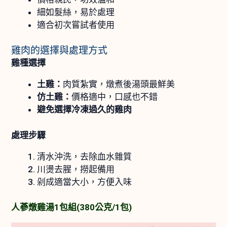
細如髮絲，易於處理
適合初次嘗試者使用
雞肉的選擇與處理方式
雞種選擇
土雞：
肉質紮實，燉煮後湯頭最鮮美
仿土雞：
價格適中，口感也不錯
避免選擇冷凍過久的雞肉
處理步驟
清水沖洗，去除血水雜質
川燙去腥，撈起備用
剁成適當大小，方便入味
人蔘燉雞湯1包組(380公克/1包)