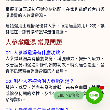
掌握正確烹調技巧與食材搭配，在家也能輕鬆煮出香
濃暖胃的人參燉雞湯。
建議選用土雞搭配優質人參，每週適量飲用1-2次，讓
身體在季節轉換時獲得最佳滋養。
人參燉雞湯 常見問題
Q1: 人參燉雞湯有什麼功效？
人參燉雞湯具有補氣養身、增強體力、提升免疫力、
改善疲勞和促進新陳代謝的功效。特別適合體虛、營
養不良或需要調養身體的人食用。
Q2: 哪些人不適合喝人參燉雞湯？
發燒、感冒、體內有發炎症狀、患有高血壓、糖尿病
1
或懷孕初期的女性，及少年兒童等，應避免食用或先
加LINE洽談
諮詢醫師。