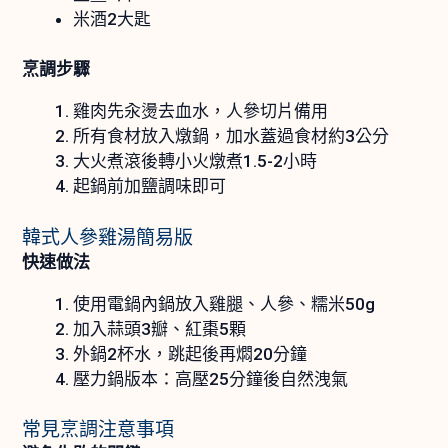
米酒2大匙
烹調步驟
雞肉先汆燙去血水，人參切片備用
所有食材放入燉鍋，加水蓋過食材約3公分
大火煮滾後轉小火燉煮1.5-2小時
起鍋前加鹽調味即可
韓式人參雞湯簡易版
快速做法
使用電鍋內鍋放入雞腿、人參、糯米50g
加入蒜頭3瓣、紅棗5顆
外鍋2杯水，跳起後再燜20分鐘
壓力鍋版本：高壓25分鐘後自然洩氣
常見烹調注意事項