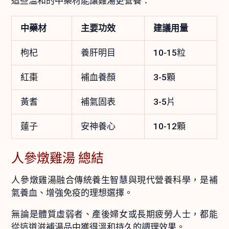
這些溫和的中藥材能讓雞湯更營養：
中藥材
主要功效
建議用量
枸杞
養肝明目
10-15粒
紅棗
補血養顏
3-5顆
黃耆
補氣固表
3-5片
蓮子
安神養心
10-12顆
人參燉雞湯 總結
人參燉雞湯融合傳統養生智慧與現代營養科學，是補
氣養血、增強免疫的理想選擇。
無論是體質虛弱者、產後婦女或長期疲勞人士，都能
從這道滋補湯品中獲得溫和持久的調理效果。