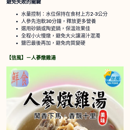
避免失敗的關鍵
水量控制：水位保持在食材上方2-3公分
人參先泡軟30分鐘，釋放更多營養
選用砂鍋或陶瓷鍋，保溫效果佳
全程小火慢燉，避免大火讓湯汁混濁
鹽巴最後再加，避免肉質變硬
【信風】－人蔘燉雞湯