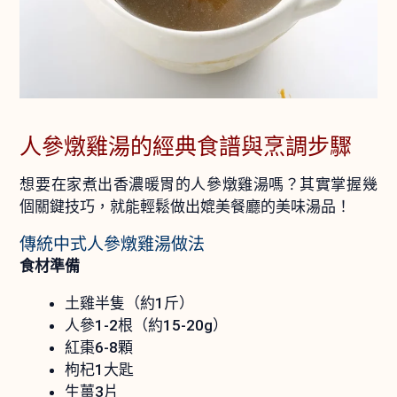
人參燉雞湯的經典食譜與烹調步驟
想要在家煮出香濃暖胃的人參燉雞湯嗎？其實掌握幾
個關鍵技巧，就能輕鬆做出媲美餐廳的美味湯品！
傳統中式人參燉雞湯做法
食材準備
土雞半隻（約1斤）
人參1-2根（約15-20g）
紅棗6-8顆
枸杞1大匙
生薑3片