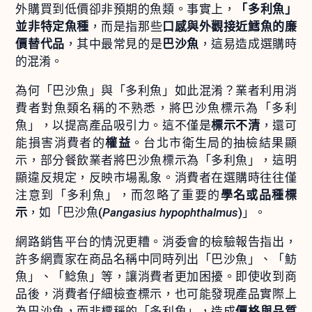
外購買到低價卻非預期的魚類。事實上，
「多利魚」
並非特定魚種
，而是指那些
口感與外觀接近鱈魚的廉
價替代品
，其中最常見的是
巴沙魚
，這易造成選購時
的混淆。
為何「巴沙魚」與「多利魚」如此混淆？業者利用消
費者對魚類名稱的不熟悉，將巴沙魚標示為「多利
魚」，以提高產品吸引力。這不僅是
標示不清
，還可
能損害消費者的
權益
。台北市衛生局的抽檢結果顯
示，部分餐飲業者將巴沙魚標示為「多利魚」，這明
顯違反規定，反映市場亂象。消費者在選購時往往僅
注意到「多利魚」，而忽略了重要的
學名或品種標
示
，如「巴沙魚(
Pangasius hypophthalmus
)」。
網路銷售平台的情況更糟。消委會的檢驗報告指出，
許多網賣家在商品名稱中同時列出「巴沙魚」、「魴
魚」、「鯰魚」等，讓消費者更加困擾。即使收到商
品後，消費者仔細檢查標示，也可能發現產品實際上
為巴沙魚，而非標稱的「多利魚」，造成
價格與品質