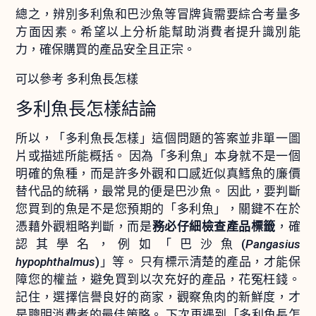
總之，辨別多利魚和巴沙魚等冒牌貨需要綜合考量多
方面因素。希望以上分析能幫助消費者提升識別能
力，確保購買的產品安全且正宗。
可以參考 多利魚長怎樣
多利魚長怎樣結論
所以，「多利魚長怎樣」這個問題的答案並非單一圖
片或描述所能概括。 因為「多利魚」本身就不是一個
明確的魚種，而是許多外觀和口感近似真鱈魚的廉價
替代品的統稱，最常見的便是巴沙魚。 因此，要判斷
您買到的魚是不是您預期的「多利魚」，關鍵不在於
憑藉外觀粗略判斷，而是
務必仔細檢查產品標籤
，確
認其學名，例如「巴沙魚(
Pangasius
hypophthalmus
)」等。 只有標示清楚的產品，才能保
障您的權益，避免買到以次充好的產品，花冤枉錢。
記住，選擇信譽良好的商家，觀察魚肉的新鮮度，才
是聰明消費者的最佳策略。 下次再遇到「多利魚長怎