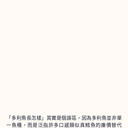
「多利魚長怎樣」其實是個誤區，因為多利魚並非單
一魚種，而是泛指許多口感類似真鱈魚的廉價替代