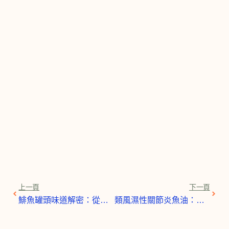
上一頁
下一
上一頁
下一頁
鯡魚罐頭味道解密：從「地獄罐頭」到美味盛宴的完整指南
類風濕性關節炎魚油：完整教學！高效減緩疼痛與炎症的營養策略