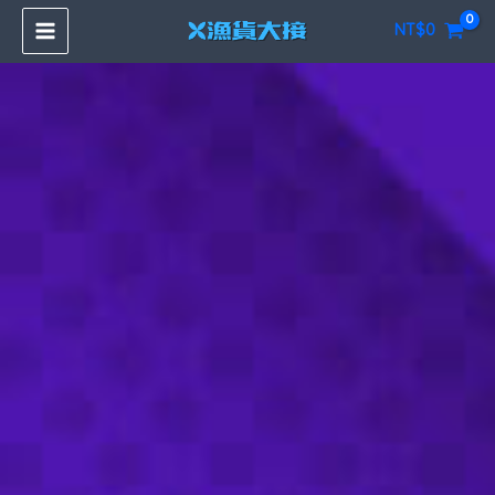
跳
NT$
0
至
主
要
內
容