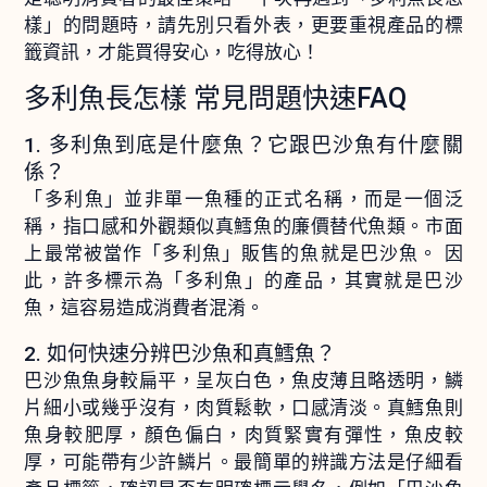
樣」的問題時，請先別只看外表，更要重視產品的標
籤資訊，才能買得安心，吃得放心！
多利魚長怎樣 常見問題快速FAQ
1. 多利魚到底是什麼魚？它跟巴沙魚有什麼關
係？
「多利魚」並非單一魚種的正式名稱，而是一個泛
稱，指口感和外觀類似真鱈魚的廉價替代魚類。市面
上最常被當作「多利魚」販售的魚就是巴沙魚。 因
此，許多標示為「多利魚」的產品，其實就是巴沙
魚，這容易造成消費者混淆。
2. 如何快速分辨巴沙魚和真鱈魚？
巴沙魚魚身較扁平，呈灰白色，魚皮薄且略透明，鱗
片細小或幾乎沒有，肉質鬆軟，口感清淡。真鱈魚則
魚身較肥厚，顏色偏白，肉質緊實有彈性，魚皮較
厚，可能帶有少許鱗片。最簡單的辨識方法是仔細看