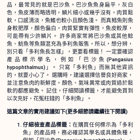
品，最常見的就是巴沙魚。巴沙魚魚身扁平，灰白
色，魚皮薄而略透明，鱗片細小或幾乎沒有，肉質鬆
軟，口感清淡，魚鰭也較小且顏色淺。 而真鱈魚則魚
身較肥厚，顏色偏白，肉質緊實有彈性，魚皮較厚，
可能帶有少許鱗片。 許多商家常將巴沙魚或其他鯰
魚、魴魚等魚類混充為多利魚販售，所以，想分辨，
別只看「多利魚長怎樣」，更要看標籤！ 一定要確認
產品標示學名，例如「巴沙魚(Pangasius
hypophthalmus)」。 只寫「多利魚」而無其他資訊
的，就要小心了。 選購時，建議選擇信譽良好商家，
並注意魚肉的新鮮度，顏色、氣味異常或肉質過於鬆
軟的都應避免。 記住，仔細閱讀標籤，才能避免買到
以次充好，花冤枉錢的「多利魚」。
這篇文章的實用建議如下(更多細節請繼續往下閱讀)
仔細檢查產品標籤：
在購買任何標示為「多利
魚」的產品時，務必確認其學名或具體魚種，