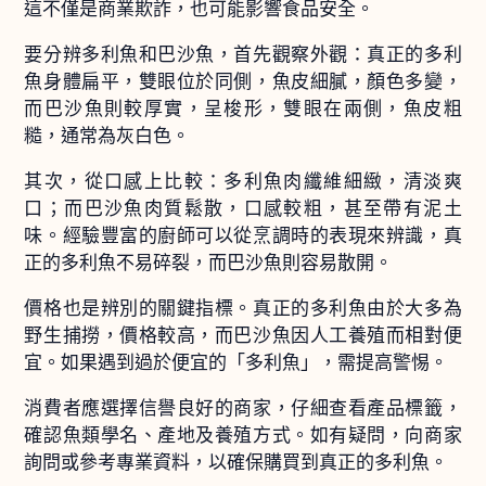
這不僅是商業欺詐，也可能影響食品安全。
要分辨多利魚和巴沙魚，首先觀察外觀：真正的多利
魚身體扁平，雙眼位於同側，魚皮細膩，顏色多變，
而巴沙魚則較厚實，呈梭形，雙眼在兩側，魚皮粗
糙，通常為灰白色。
其次，從口感上比較：多利魚肉纖維細緻，清淡爽
口；而巴沙魚肉質鬆散，口感較粗，甚至帶有泥土
味。經驗豐富的廚師可以從烹調時的表現來辨識，真
正的多利魚不易碎裂，而巴沙魚則容易散開。
價格也是辨別的關鍵指標。真正的多利魚由於大多為
野生捕撈，價格較高，而巴沙魚因人工養殖而相對便
宜。如果遇到過於便宜的「多利魚」，需提高警惕。
消費者應選擇信譽良好的商家，仔細查看產品標籤，
確認魚類學名、產地及養殖方式。如有疑問，向商家
詢問或參考專業資料，以確保購買到真正的多利魚。