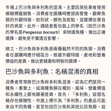
市場上巴沙魚與多利魚的混淆，主要因某些業者使用
模糊標籤銷售。消費者在選購時應提高警覺，觀察魚
類的外觀特徵，如形狀、顏色及斑點，並選擇信譽良
好的商家。此外，通過查看包裝上的學名（如巴沙魚
的學名是
Pangasius bocourti
）來辨識魚種，做出正確
選擇，避免受不實謠言影響。
總之，巴沙魚與多利魚是兩種截然不同的魚類。消費
者在選購時應仔細區分，根據外觀特徵、產地和營養
價值的差異，做出更健康和明智的選擇。
巴沙魚與多利魚：名稱混淆的真相
消費者常常將巴沙魚與多利魚混淆，認為它們是同一
種魚。事實上，這兩種魚類在種別、風味、營養價值
和永續性上都有顯著差異。首先，「多利魚」這個名
稱存在模糊性，市面上標示為「多利魚」的產品可能
來自不同魚種，甚至包括巴沙魚和其他比目魚類。這