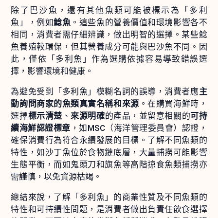
除了巴沙魚，還有其他魚類可能被標示為「多利
魚」，例如
鯰魚
。這些魚的營養價值和環境影響各不
相同，消費者需仔細辨識，做出明智的選擇。某些鯰
魚養殖較環保，但其營養成分可能與巴沙魚不同。因
此，僅依「多利魚」作為選購依據容易導致錯誤選
擇，影響環境和健康。
為避免受到「多利魚」模糊名詞的誤導，消費者應
主
動詢問商家的魚類真實名稱和來源
。在購買海鮮時，
選擇
標示清楚
、
來源明確
的產品，並留意相關的
可持
續海鮮認證標章
，如MSC（海洋管理委員會）認證，
確保消費行為符合永續發展的目標。了解不同魚類的
特性，如沙丁魚位於食物鏈底層，大量捕撈可能影響
生態平衡，而如鬼頭刀和旗魚等高階掠食魚類捕撈亦
需謹慎，以免資源枯竭。
總結來說，了解「多利魚」的商業性質及不同魚類的
特性和可持續性問題，是消費者做出負責任飲食選擇