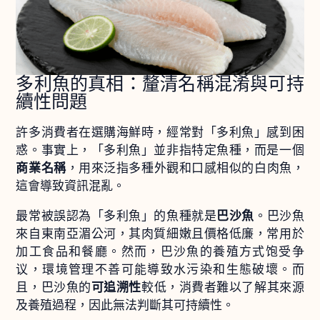
多利魚的真相：釐清名稱混淆與可持
續性問題
許多消費者在選購海鮮時，經常對「多利魚」感到困
惑。事實上，「多利魚」並非指特定魚種，而是一個
商業名稱
，用來泛指多種外觀和口感相似的白肉魚，
這會導致資訊混亂。
最常被誤認為「多利魚」的魚種就是
巴沙魚
。巴沙魚
來自東南亞湄公河，其肉質細嫩且價格低廉，常用於
加工食品和餐廳。然而，巴沙魚的養殖方式饱受争
议，環境管理不善可能導致水污染和生態破壞。而
且，巴沙魚的
可追溯性
較低，消費者難以了解其來源
及養殖過程，因此無法判斷其可持續性。