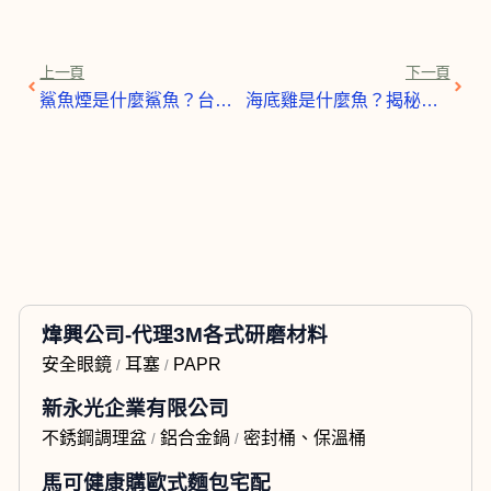
上一頁
下一
上一頁
下一頁
鯊魚煙是什麼鯊魚？台灣傳統美食的海洋生態與文化探秘
海底雞是什麼魚？揭秘「海底雞」的由來與真相！
煒興公司-代理3M各式研磨材料
安全眼鏡
耳塞
PAPR
/
/
新永光企業有限公司
不銹鋼調理盆
鋁合金鍋
密封桶、保溫桶
/
/
馬可健康購歐式麵包宅配