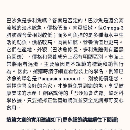
巴沙魚是多利魚嗎？答案是否定的！巴沙魚是湄公河
流域的淡水鯰魚，價格低廉，肉質細嫩，但Omega-3
脂肪酸含量相對較低；而多利魚指的是多種海水中生
活的魴魚，價格較高，肉質細膩，營養價值也更高。
它們在產地、外觀（巴沙魚修長，多利魚體側有藍黑
色圓斑）、價格和營養成分上都有明顯區別。市面上
常將兩者混淆，主要原因是不規範的標籤和銷售行
為。 因此，選購時請仔細查看包裝上的學名，例如巴
沙魚的學名是 Pangasius bocourti。 別被低價迷惑，
選擇信譽良好的商家，才能避免買到錯的魚，享受健
康美味的水產！ 網路謠傳的「巴沙魚會洗腎」缺乏科
學依據，只要選擇正當管道購買並安全烹調即可安心
食用。
這篇文章的實用建議如下(更多細節請繼續往下閱讀)