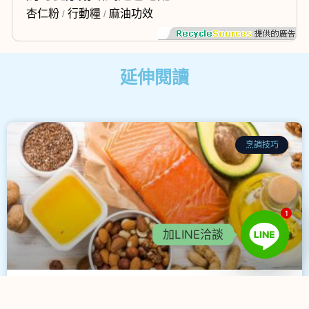
杏仁粉
行動糧
麻油功效
/
/
延伸閱讀
烹調技巧
1
加LINE洽談
健康輕食餐怎麼搭？魚料理搭配3個重