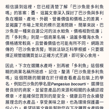
相信讀到這裡，您已經清楚了解「巴沙魚是多利魚
嗎」的答案：
否
。 這篇文章深入探討了巴沙魚與多利
魚在種類、產地、外觀、營養價值和價格上的差異，
並揭露了市場上常見的標示混淆問題。 簡單來說，巴
沙魚是一種來自湄公河的淡水鯰魚，價格相對低廉；
而「多利魚」則是一個商業名稱，涵蓋多種海水魚，
價格通常較高，且營養價值也可能有所不同。 網路流
傳的「巴沙魚會洗腎」等說法缺乏科學根據，只要選
擇正規管道購買並以正確方式烹調，即可安心食用。
因此，下次在選購水產時，別再被「多利魚」這個模
糊的商業名稱所迷惑。 記住，釐清「巴沙魚是多利魚
嗎」這個問題的關鍵在於仔細查看產品包裝上的學
名，例如巴沙魚的學名是
Pangasius bocourti
。 選擇信
譽良好的商家，並留意產品的來源和相關的永續認證
標章，才能確保您買到的是安全、健康且符合永續發
展理念的水產品，享受美味之餘，也為環境保護盡一
份心力。 希望這篇文章能幫助您在下次購買水產時做