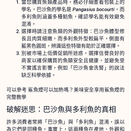
當您購買魚類產品時，務必仔細查看包裝上的
學名。巴沙魚的學名是
Pangasius bocourti
，而
多利魚則涵蓋多種魴魚，確認學名能有效避免
混淆。
選擇時請注意魚類的外觀特徵：巴沙魚體型修
長且肉質細嫩，而多利魚外型較扁平，側面有
藍黑色圓斑，辨識這些特徵有助於正確選擇。
別被市場上低價促銷所迷惑，選擇信譽良好的
商家以確保購買的魚類安全且健康，並避免受
不實謠言影響，例如「巴沙魚會洗腎」的說法
缺乏科學依據。
可以參考
鯊魚煙可以加熱嗎？美味安全享用鯊魚煙的
完整教學
破解迷思：巴沙魚與多利魚的真相
許多消費者常將「巴沙魚」與「多利魚」混淆，誤以
為它們是同種魚。事實上，這兩種魚在產地、外觀和