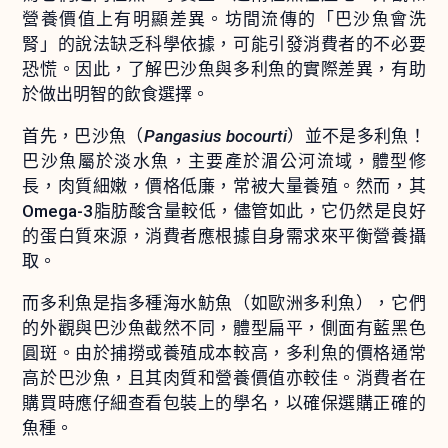
營養價值上有明顯差異。坊間流傳的「巴沙魚會洗
腎」的說法缺乏科學依據，可能引發消費者的不必要
恐慌。因此，了解巴沙魚與多利魚的實際差異，有助
於做出明智的飲食選擇。
首先，巴沙魚（
Pangasius bocourti
）並不是多利魚！
巴沙魚屬於淡水魚，主要產於湄公河流域，體型修
長，肉質細嫩，價格低廉，常被大量養殖。然而，其
Omega-3脂肪酸含量較低，儘管如此，它仍然是良好
的蛋白質來源，消費者應根據自身需求來平衡營養攝
取。
而多利魚是指多種海水魴魚（如歐洲多利魚），它們
的外觀與巴沙魚截然不同，體型扁平，側面有藍黑色
圓斑。由於捕撈或養殖成本較高，多利魚的價格通常
高於巴沙魚，且其肉質和營養價值亦較佳。消費者在
購買時應仔細查看包裝上的學名，以確保選購正確的
魚種。