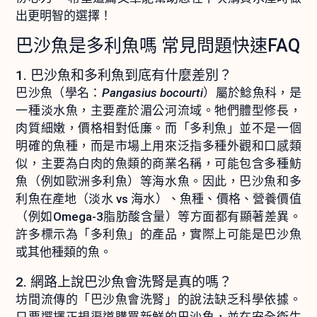
出更明智的選擇！
巴沙魚是多利魚嗎 常見問題快速FAQ
1. 巴沙魚和多利魚到底有什麼差別？
巴沙魚（學名：
Pangasius bocourti
）屬於鯰魚科，是
一種淡水魚，主要產於湄公河流域。牠們體型修長，
肉質細嫩，價格相對低廉。而「多利魚」並不是一個
明確的魚種，而是市場上用來泛指多種外觀和口感類
似，主要為白肉的魚類的商業名稱，可能包含多種魴
魚（例如歐洲多利魚）等海水魚。因此，巴沙魚和多
利魚在產地（淡水 vs 海水）、魚種、價格、營養價值
（例如Omega-3脂肪酸含量）等方面都有顯著差異。
許多標示為「多利魚」的產品，實際上可能是巴沙魚
或其他種類的魚。
2. 網路上說巴沙魚會洗腎是真的嗎？
坊間流傳的「巴沙魚會洗腎」的說法缺乏科學依據。