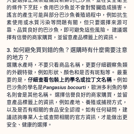
只要選擇正規渠道購買新鮮的巴沙魚，並在安全衛生
的條件下烹飪，食用巴沙魚並不會對腎臟造成損害。
謠言的產生可能與部分巴沙魚養殖過程中，例如抗生
素使用或水質污染等問題有關，但只要選擇來源可
靠、品質良好的巴沙魚，即可避免這些風險。 建議選
擇有信譽的商家購買，並留意產品標籤上的資訊。
3. 如何避免買到錯的魚？選購時有什麼需要注意
的地方？
選購水產時，不要只看商品名稱，更要仔細觀察魚類
的外觀特徵，例如形狀、顏色和是否有斑點等。 最重
要的是，
仔細查看包裝上的學名或拉丁文名稱
。例如
巴沙魚的學名是
Pangasius bocourti
，歐洲多利魚的學
名則會是其他名稱。 選擇信譽良好的商家購買，並留
意產品標籤上的資訊，例如產地、養殖或捕撈方式，
以及是否有相關的食品安全認證。如有任何疑問，建
議諮詢專業人士或查閱相關的官方資訊，才能做出更
安全、健康的選擇。