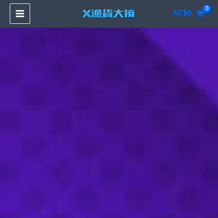
跳
NT$
0
至
主
要
內
容