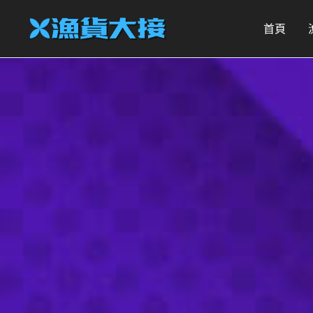
跳
至
首頁
主
要
內
容