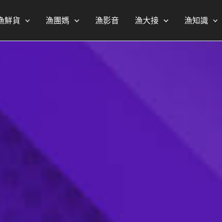
漁鮮貨
漁團媽
漁影音
漁大接
漁知識