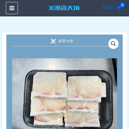
跳
NT$
0
至
主
要
內
龍
容
膽
石
斑
切
片
200g
數
量