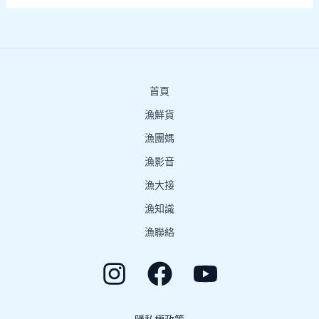
首頁
漁鮮貨
漁團媽
漁影音
漁大接
漁知識
漁聯絡