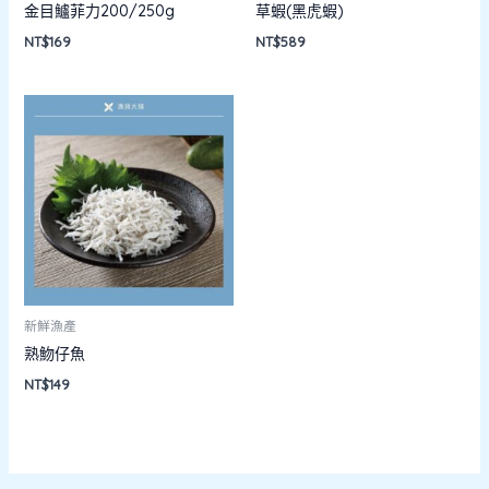
金目鱸菲力200/250g
草蝦(黑虎蝦)
NT$
169
NT$
589
新鮮漁產
熟魩仔魚
NT$
149