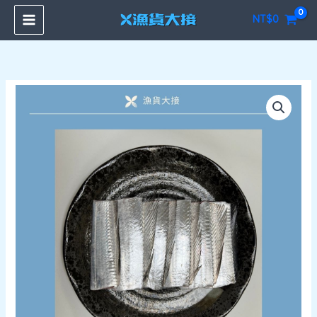
跳
NT$
0
至
主
要
內
海
容
釣
白
帶
魚
切
塊
230g
數
量