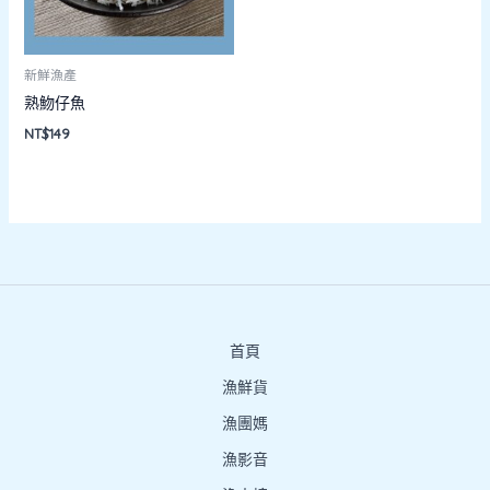
新鮮漁產
熟魩仔魚
NT$
149
首頁
漁鮮貨
漁團媽
漁影音