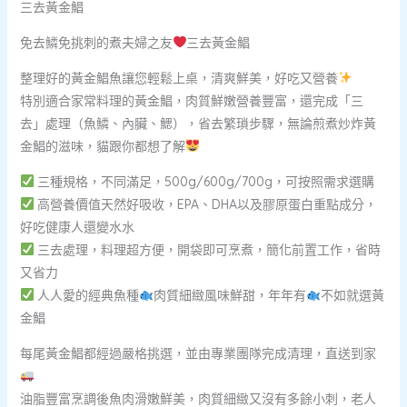
三去黃金鯧
免去鱗免挑刺的煮夫婦之友
三去黃金鯧
整理好的黃金鯧魚讓您輕鬆上桌，清爽鮮美，好吃又營養
特別適合家常料理的黃金鯧，肉質鮮嫩營養豐富，還完成「三
去」處理（魚鱗、內臟、鰓），省去繁瑣步驟，無論煎煮炒炸黃
金鯧的滋味，貓跟你都想了解
三種規格，不同滿足，500g/600g/700g，可按照需求選購
高營養價值天然好吸收，EPA、DHA以及膠原蛋白重點成分，
好吃健康人還變水水
三去處理，料理超方便，開袋即可烹煮，簡化前置工作，省時
又省力
人人愛的經典魚種
肉質細緻風味鮮甜，年年有
不如就選黃
金鯧
每尾黃金鯧都經過嚴格挑選，並由專業團隊完成清理，直送到家
油脂豐富烹調後魚肉滑嫩鮮美，肉質細緻又沒有多餘小刺，老人