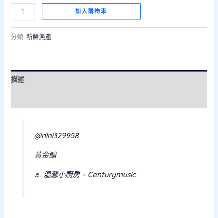
加入購物車
分類:
新鮮漁產
描述
評價 (0)
@nini329958
黃金鯧
♬ 温馨小厨房 – Centurymusic