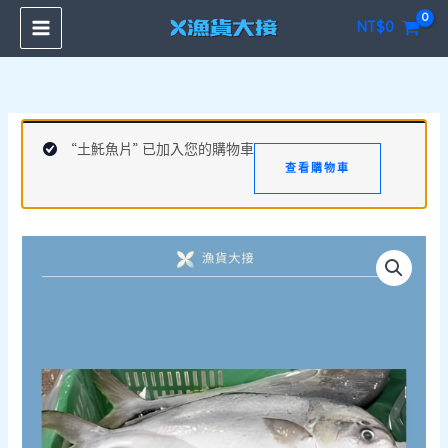
跳
NT$
0
至
主
要
內
容
“土魠魚片” 已加入您的購物車
查看購物車
三
去
黃
金
鯧
400/500g
數
量