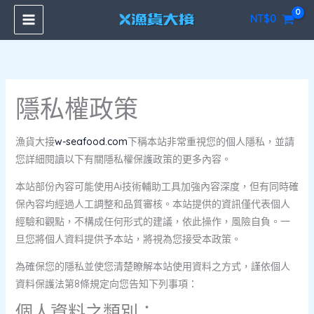
跳
NT$
0
至
主
要
內
容
隱私權政策
漁貨大接
w-seafood.com
下稱本站非常重視您的個人隱私，並請
您詳細閱讀以下有關隱私權保護政策的更多內容。
本站部份內容可能使用Ai技術輔助工具加強內容深度，但有同時確
保內容均經過人工調整和品質審核。本站提供的資訊僅代表個人
經驗和觀點，不構成任何形式的建議，依此操作，風險自負。一
旦您將個人資料提供予本站，將視為您接受本政策。
為確保您的隱私並使您清楚瞭解本站使用資料之方式，謹依個人
資料保護法第8條規定向您告知下列事項：
個人資料之類別：