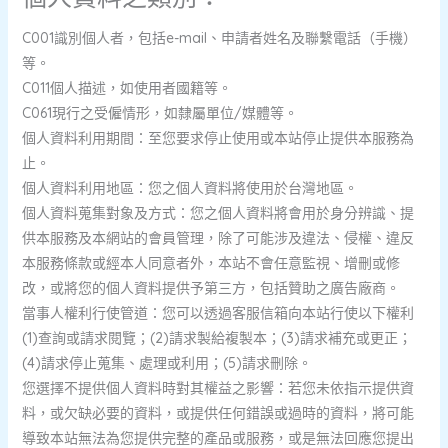
C001識別個人者，包括e-mail、申請者姓名及聯繫電話（手機）
等。
C011個人描述，如使用者國籍等。
C061現行之受僱情形，如隸屬單位/媒體等。
個人資料利用期間：至您要求停止使用或本站停止提供本服務為
止。
個人資料利用地區：您之個人資料將使用於台灣地區。
個人資料蒐集對象及方式：您之個人資料將會用於身分辨識、提
供本服務及本網站的會員管理，除了可能涉及違法、侵權、違反
本服務條款或經本人同意者外，本站不會任意監視、增刪或修
改，或將您的個人資料提供予第三方，包括贊助之廣告廠商。
當事人權利行使管道：您可以透過客服信箱向本站行使以下權利
(1)查詢或請求閱覽；(2)請求製給複製本；(3)請求補充或更正；
(4)請求停止蒐集、處理或利用；(5)請求刪除。
您選擇不提供個人資料時對其權益之影響：若您未依指示提供資
料，或欠缺必要的資料，或提供任何錯誤或過時的資料，將可能
導致本站無法為您提供完整的產品或服務，或是無法回應您提出