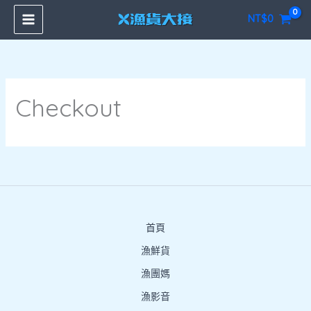
跳
NT$
0
至
主
要
內
容
Checkout
首頁
漁鮮貨
漁團媽
漁影音